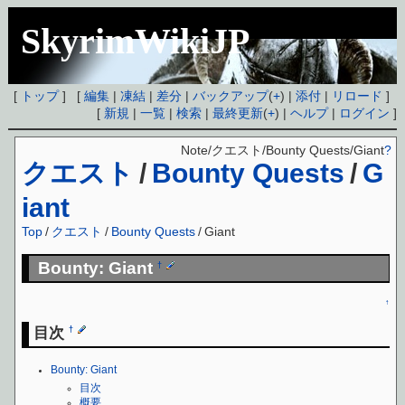
SkyrimWikiJP
[
トップ
] [
編集
|
凍結
|
差分
|
バックアップ
(
+
) |
添付
|
リロード
]
[
新規
|
一覧
|
検索
|
最終更新
(
+
) |
ヘルプ
|
ログイン
]
Note/クエスト/Bounty Quests/Giant
?
クエスト
/
Bounty Quests
/
G
iant
Top
/
クエスト
/
Bounty Quests
/
Giant
Bounty: Giant
†
↑
目次
†
Bounty: Giant
目次
概要