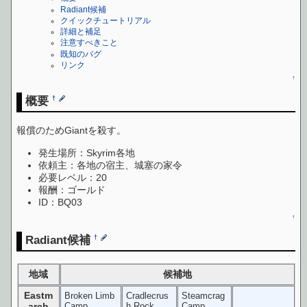
Radiant候補
クイックチュートリアル
詳細と補足
注意すべきこと
既知のバグ
リンク
↑
概要
†
報償のためGiantを殺す。
発生場所：Skyrim各地
依頼主：各地の宿主、城塞の家令
必要レベル：20
報酬：ゴールド
ID：BQ03
↑
Radiant候補
†
地域
候補地
Eastm
Broken Limb
Cradlecrus
Steamcrag
arch
Camp
h Rock
Camp