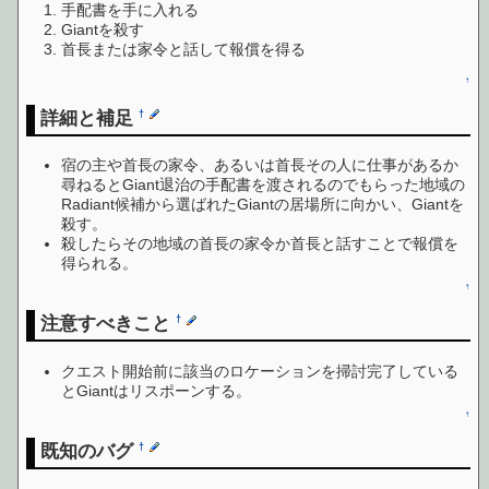
手配書を手に入れる
Giantを殺す
首長または家令と話して報償を得る
↑
詳細と補足
†
宿の主や首長の家令、あるいは首長その人に仕事があるか
尋ねるとGiant退治の手配書を渡されるのでもらった地域の
Radiant候補から選ばれたGiantの居場所に向かい、Giantを
殺す。
殺したらその地域の首長の家令か首長と話すことで報償を
得られる。
↑
注意すべきこと
†
クエスト開始前に該当のロケーションを掃討完了している
とGiantはリスポーンする。
↑
既知のバグ
†