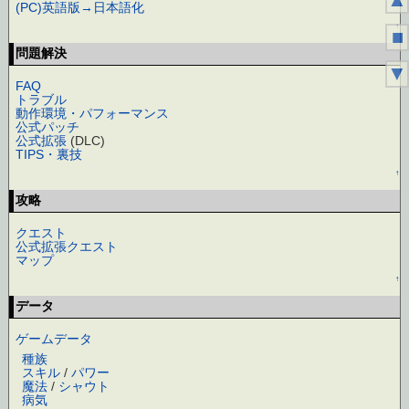
(PC)英語版→日本語化
↑
■
問題解決
▼
FAQ
トラブル
動作環境・パフォーマンス
公式パッチ
公式拡張
(DLC)
TIPS・裏技
↑
攻略
クエスト
公式拡張クエスト
マップ
↑
データ
ゲームデータ
種族
スキル
/
パワー
魔法
/
シャウト
病気