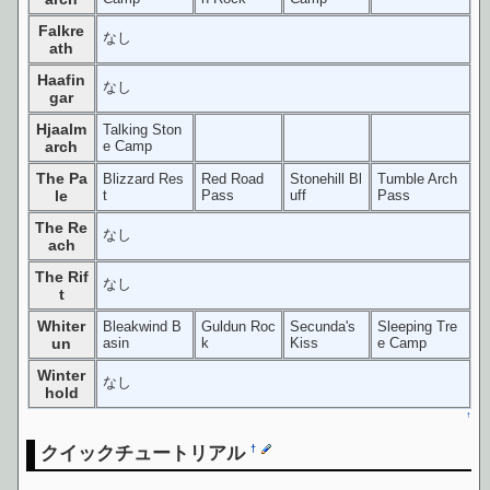
Falkre
なし
ath
Haafin
なし
gar
Hjaalm
Talking Ston
arch
e Camp
The Pa
Blizzard Res
Red Road
Stonehill Bl
Tumble Arch
le
t
Pass
uff
Pass
The Re
なし
ach
The Rif
なし
t
Whiter
Bleakwind B
Guldun Roc
Secunda's
Sleeping Tre
un
asin
k
Kiss
e Camp
Winter
なし
hold
↑
クイックチュートリアル
†