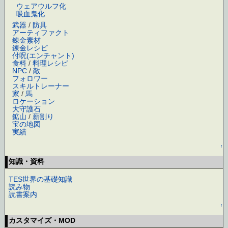
ウェアウルフ化
吸血鬼化
武器
/
防具
アーティファクト
錬金素材
錬金レシピ
付呪(エンチャント)
食料
/
料理レシピ
NPC
/
敵
フォロワー
スキルトレーナー
家
/
馬
ロケーション
大守護石
鉱山
/
薪割り
宝の地図
実績
↑
知識・資料
TES世界の基礎知識
読み物
読書案内
↑
カスタマイズ・MOD