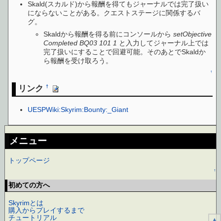
Skald(スカルド)から報酬を得てもジャーナルでは完了扱い
にならないことがある。クエストステージに関係するバ
グ。
Skaldから報酬を得る前にコンソールから
setObjective
Completed BQ03 101 1
と入力してジャーナル上では
完了扱いにすることで回避可能。そのあとでSkaldか
ら報酬を受け取ろう。
↑
リンク
†
UESPWiki:Skyrim:Bounty:_Giant
メニュー
トップページ
↑
初めての方へ
Skyrimとは
購入からプレイするまで
チュートリアル
▲