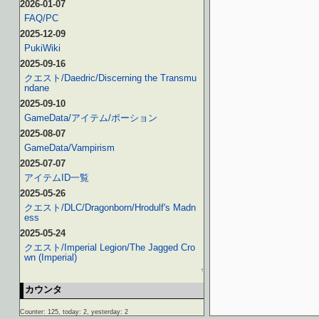
2026-01-07
FAQ/PC
2025-12-09
PukiWiki
2025-09-16
クエスト/Daedric/Discerning the Transmu
ndane
2025-09-10
GameData/アイテム/ポーション
2025-08-07
GameData/Vampirism
2025-07-07
アイテムID一覧
2025-05-26
クエスト/DLC/Dragonborn/Hrodulf's Madn
ess
2025-05-24
クエスト/Imperial Legion/The Jagged Cro
wn (Imperial)
↑
カウンタ
Counter: 125, today: 2, yesterday: 2