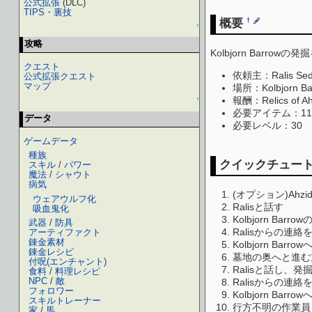
公式拡張
(DLC)
TIPS・裏技
概要
†
↑
攻略
Kolbjorn Barrowの
クエスト
依頼主：Ralis S
公式拡張クエスト
マップ
場所：Kolbjorn 
報酬：Relics of Ah
↑
必要アイテム：11
データ
必要レベル：30
ゲームデータ
種族
クイックチュー
スキル
/
パワー
魔法
/
シャウト
病気
(オプション)Ahzida
ウェアウルフ化
Ralisと話す
吸血鬼化
Kolbjorn Bar
武器
/
防具
Ralisからの連絡
アーティファクト
錬金素材
Kolbjorn B
錬金レシピ
墓地の奥へと進む
付呪(エンチャント)
Ralisと話し、
食料
/
料理レシピ
NPC
/
敵
Ralisからの連絡
フォロワー
Kolbjorn B
スキルトレーナー
行方不明の作業員
家
/
馬