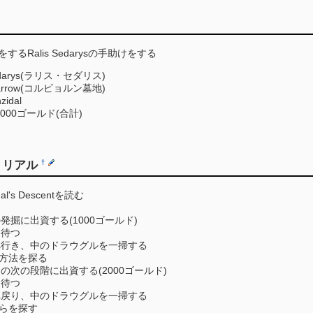
発掘をするRalis Sedarysの手助けをする
edarys(ラリス・セダリス)
Barrow(コルビョルン墓地)
zidal
000ゴールド(合計)
トリアル
†
l's Descentを読む
rowの発掘に出資する(1000ゴールド)
を待つ
arrowへ行き、中のドラウグルを一掃する
方法を探る
発掘の次の段階に出資する(2000ゴールド)
を待つ
arrowへ戻り、中のドラウグルを一掃する
らを探す