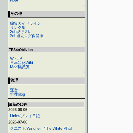
Note
↑
その他
編集ガイドライン
リンク集
2ch現行スレ
2ch過去ログ保管庫
↑
TES4:Oblivion
WikiJP
日本語化Wiki
Mod翻訳所
↑
管理
運営
管理blog
最新の10件
2026-08-06
Links/プレイ日記
2026-07-06
クエスト/Windhelm/The White Phial