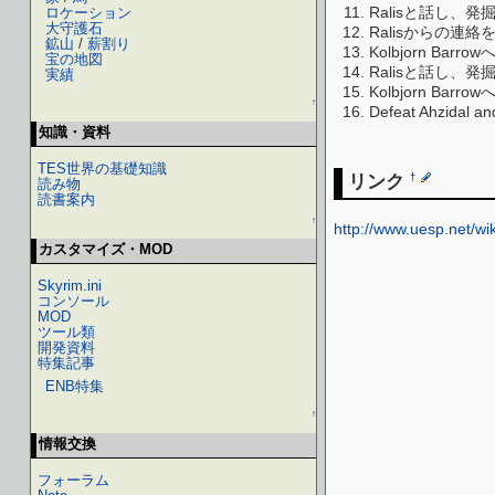
Ralisと話し、
ロケーション
大守護石
Ralisからの連絡
鉱山
/
薪割り
Kolbjorn B
宝の地図
Ralisと話し、
実績
Kolbjorn Bar
↑
Defeat Ahzidal and
知識・資料
TES世界の基礎知識
リンク
†
読み物
読書案内
↑
http://www.uesp.net/w
カスタマイズ・MOD
Skyrim.ini
コンソール
MOD
ツール類
開発資料
特集記事
ENB特集
↑
情報交換
フォーラム