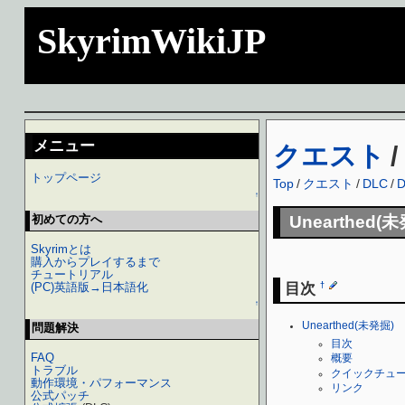
SkyrimWikiJP
メニュー
クエスト
/
トップページ
Top
/
クエスト
/
DLC
/
D
↑
初めての方へ
Unearthed(
Skyrimとは
購入からプレイするまで
チュートリアル
目次
(PC)英語版→日本語化
†
↑
Unearthed(未発掘)
問題解決
目次
FAQ
概要
トラブル
クイックチュ
動作環境・パフォーマンス
リンク
公式パッチ