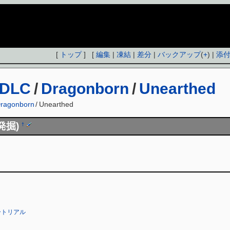
[
トップ
] [
編集
|
凍結
|
差分
|
バックアップ
(
+
) |
添
DLC
/
Dragonborn
/
Unearthed
ragonborn
/
Unearthed
未発掘)
†
ートリアル