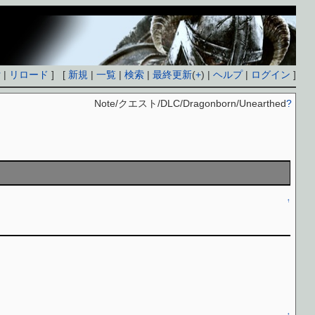
付
|
リロード
] [
新規
|
一覧
|
検索
|
最終更新
(
+
) |
ヘルプ
|
ログイン
]
Note/クエスト/DLC/Dragonborn/Unearthed
?
↑
↑