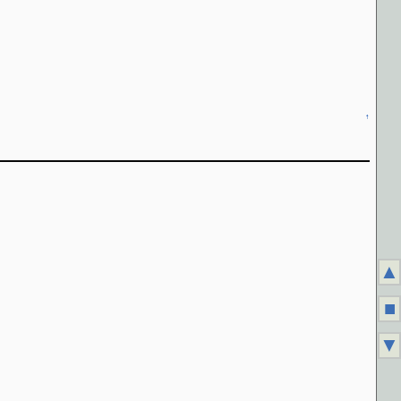
↑
▲
■
▼