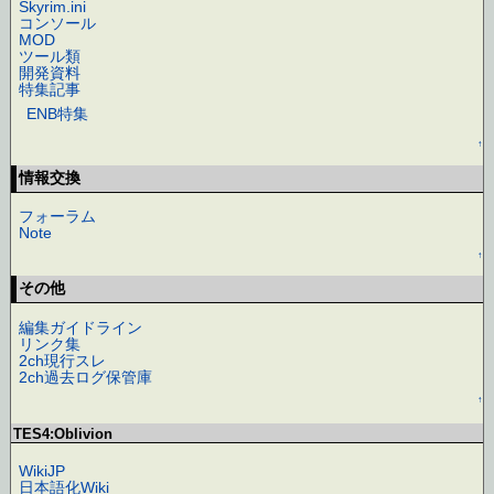
Skyrim.ini
コンソール
MOD
ツール類
開発資料
特集記事
ENB特集
↑
情報交換
フォーラム
Note
↑
その他
編集ガイドライン
リンク集
2ch現行スレ
2ch過去ログ保管庫
↑
TES4:Oblivion
WikiJP
日本語化Wiki