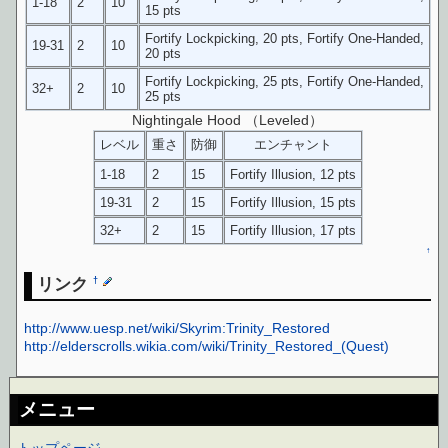
1-18
2
10
15 pts
Fortify Lockpicking, 20 pts, Fortify One-Handed,
19-31
2
10
20 pts
Fortify Lockpicking, 25 pts, Fortify One-Handed,
32+
2
10
25 pts
Nightingale Hood （Leveled）
レベル
重さ
防御
エンチャント
1-18
2
15
Fortify Illusion, 12 pts
19-31
2
15
Fortify Illusion, 15 pts
32+
2
15
Fortify Illusion, 17 pts
↑
リンク
†
http://www.uesp.net/wiki/Skyrim:Trinity_Restored
http://elderscrolls.wikia.com/wiki/Trinity_Restored_(Quest)
メニュー