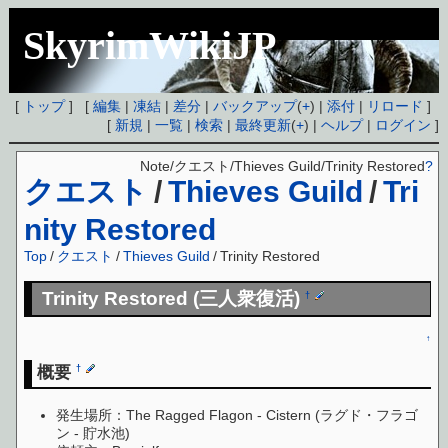
SkyrimWikiJP
[
トップ
] [
編集
|
凍結
|
差分
|
バックアップ
(
+
) |
添付
|
リロード
]
[
新規
|
一覧
|
検索
|
最終更新
(
+
) |
ヘルプ
|
ログイン
]
Note/クエスト/Thieves Guild/Trinity Restored
?
クエスト
/
Thieves Guild
/
Tri
nity Restored
Top
/
クエスト
/
Thieves Guild
/
Trinity Restored
Trinity Restored (三人衆復活)
†
↑
概要
†
発生場所：The Ragged Flagon - Cistern (ラグド・フラゴ
ン - 貯水池)