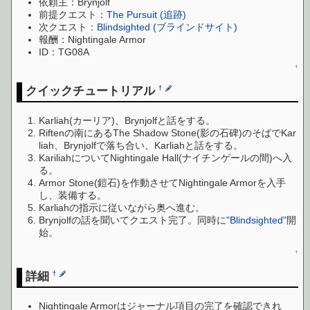
依頼主：Brynjolf
前提クエスト：
The Pursuit (追跡)
次クエスト：
Blindsighted (ブラインドサイト)
報酬：Nightingale Armor
ID：TG08A
↑
クイックチュートリアル
†
Karliah(カーリア)、Brynjolfと話をする。
Riftenの南にあるThe Shadow Stone(影の石碑)のそばでKar
liah、Brynjolfで落ち合い、Karliahと話をする。
KariliahについてNightingale Hall(ナイチンゲールの間)へ入
る。
Armor Stone(鎧石)を作動させてNightingale Armorを入手
し、装備する。
Karliahの指示に従いながら奥へ進む。
Brynjolfの話を聞いてクエスト完了。同時に
"Blindsighted"
開
始。
↑
詳細
†
Nightingale Armorはジャーナル項目の完了を確認できれ