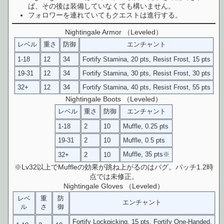
ば、その後は装備していなくても構いません。
フォロワーを連れていてもクエストは進行する。
Nightingale Armor （Leveled）
レベル
重さ
防御
エンチャント
1-18
12
34
Fortify Stamina, 20 pts, Resist Frost, 15 pts
19-31
12
34
Fortify Stamina, 30 pts, Resist Frost, 30 pts
32+
12
34
Fortify Stamina, 40 pts, Resist Frost, 55 pts
Nightingale Boots （Leveled）
レベル
重さ
防御
エンチャント
1-18
2
10
Muffle, 0.25 pts
19-31
2
10
Muffle, 0.5 pts
Muffle, 35 pts※
32+
2
10
※Lv32以上でMuffleの効果が跳ね上がるのはバグ。パッチ1.2時
点では未修正。
Nightingale Gloves （Leveled）
レベ
重
防
エンチャント
ル
さ
御
Fortify Lockpicking, 15 pts, Fortify One-Handed,