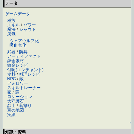
データ
ゲームデータ
種族
スキル
/
パワー
魔法
/
シャウト
病気
ウェアウルフ化
吸血鬼化
武器
/
防具
アーティファクト
錬金素材
錬金レシピ
付呪(エンチャント)
食料
/
料理レシピ
NPC
/
敵
フォロワー
スキルトレーナー
家
/
馬
ロケーション
大守護石
鉱山
/
薪割り
宝の地図
実績
↑
知識・資料