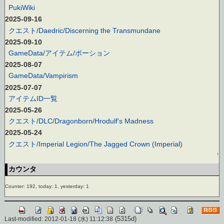
PukiWiki
2025-09-16
クエスト/Daedric/Discerning the Transmundane
2025-09-10
GameData/アイテム/ポーション
2025-08-07
GameData/Vampirism
2025-07-07
アイテムID一覧
2025-05-26
クエスト/DLC/Dragonborn/Hrodulf's Madness
2025-05-24
クエスト/Imperial Legion/The Jagged Crown (Imperial)
↑
カウンタ
Counter: 192, today: 1, yesterday: 1
(5315d)
Last-modified: 2012-01-18 (水) 11:12:38