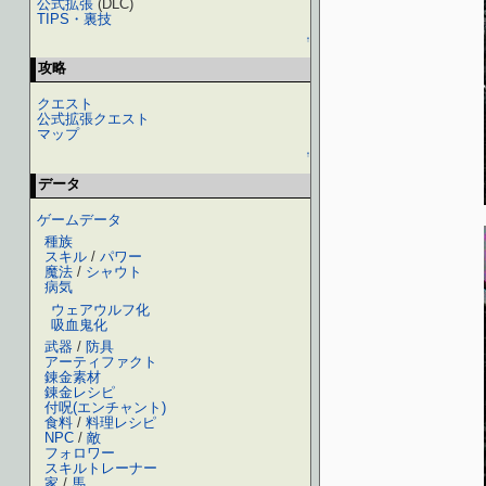
公式拡張
(DLC)
TIPS・裏技
↑
攻略
クエスト
公式拡張クエスト
マップ
↑
データ
ゲームデータ
種族
スキル
/
パワー
魔法
/
シャウト
病気
ウェアウルフ化
吸血鬼化
武器
/
防具
アーティファクト
錬金素材
錬金レシピ
付呪(エンチャント)
食料
/
料理レシピ
NPC
/
敵
フォロワー
スキルトレーナー
家
/
馬