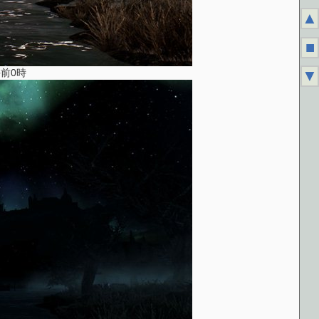
▲
■
午前0時
▼