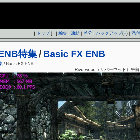
[
トップ
] [
編集
|
凍結
|
差分
|
バックアップ
(
+
) |
添
ENB特集
/
Basic FX ENB
集
/
Basic FX ENB
Riverwood（リバーウッド）午前