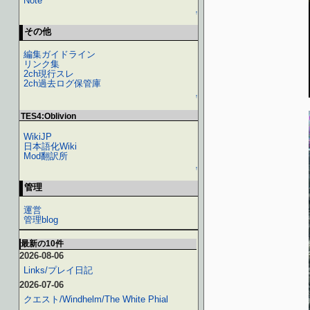
Note
↑
その他
編集ガイドライン
リンク集
2ch現行スレ
2ch過去ログ保管庫
↑
TES4:Oblivion
WikiJP
日本語化Wiki
Mod翻訳所
↑
管理
運営
管理blog
最新の10件
2026-08-06
Links/プレイ日記
2026-07-06
クエスト/Windhelm/The White Phial