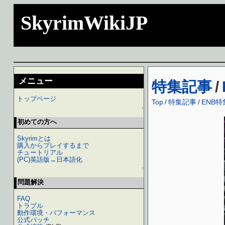
SkyrimWikiJP
メニュー
特集記事
/
トップページ
Top
/
特集記事
/
ENB特
↑
初めての方へ
Skyrimとは
購入からプレイするまで
チュートリアル
(PC)英語版→日本語化
↑
問題解決
FAQ
トラブル
動作環境・パフォーマンス
公式パッチ