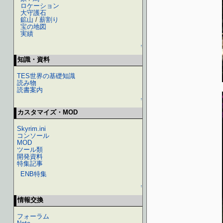
ロケーション
大守護石
鉱山
/
薪割り
宝の地図
実績
↑
知識・資料
TES世界の基礎知識
読み物
読書案内
↑
カスタマイズ・MOD
Skyrim.ini
コンソール
MOD
ツール類
開発資料
特集記事
ENB特集
↑
情報交換
フォーラム