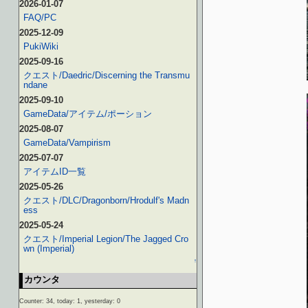
2026-01-07
FAQ/PC
2025-12-09
PukiWiki
2025-09-16
クエスト/Daedric/Discerning the Transmu
ndane
2025-09-10
GameData/アイテム/ポーション
2025-08-07
GameData/Vampirism
2025-07-07
アイテムID一覧
2025-05-26
クエスト/DLC/Dragonborn/Hrodulf's Madn
ess
2025-05-24
クエスト/Imperial Legion/The Jagged Cro
wn (Imperial)
↑
カウンタ
Counter: 34, today: 1, yesterday: 0