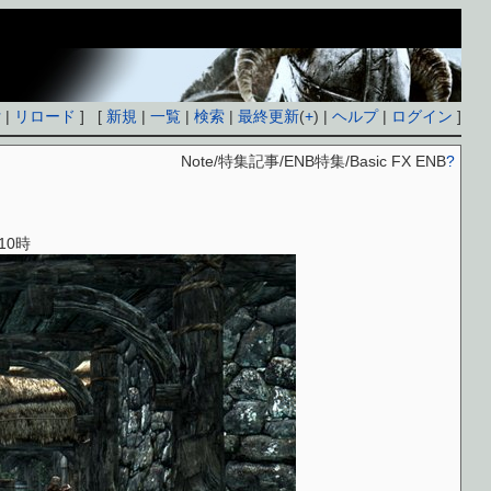
付
|
リロード
] [
新規
|
一覧
|
検索
|
最終更新
(
+
) |
ヘルプ
|
ログイン
]
Note/特集記事/ENB特集/Basic FX ENB
?
10時