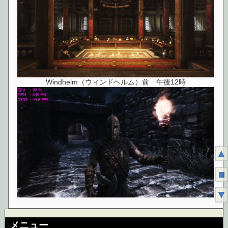
Windhelm（ウィンドヘルム）前 午後12時
▲
■
▼
メニュー