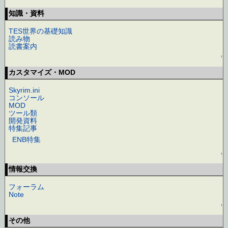
知識・資料
TES世界の基礎知識
読み物
読書案内
↑
カスタマイズ・MOD
Skyrim.ini
コンソール
MOD
ツール類
開発資料
特集記事
ENB特集
↑
情報交換
フォーラム
Note
↑
その他