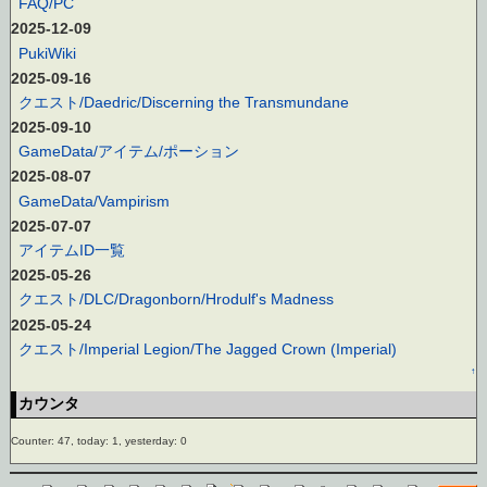
FAQ/PC
2025-12-09
PukiWiki
2025-09-16
クエスト/Daedric/Discerning the Transmundane
2025-09-10
GameData/アイテム/ポーション
2025-08-07
GameData/Vampirism
2025-07-07
アイテムID一覧
2025-05-26
クエスト/DLC/Dragonborn/Hrodulf's Madness
2025-05-24
クエスト/Imperial Legion/The Jagged Crown (Imperial)
↑
カウンタ
Counter: 47, today: 1, yesterday: 0