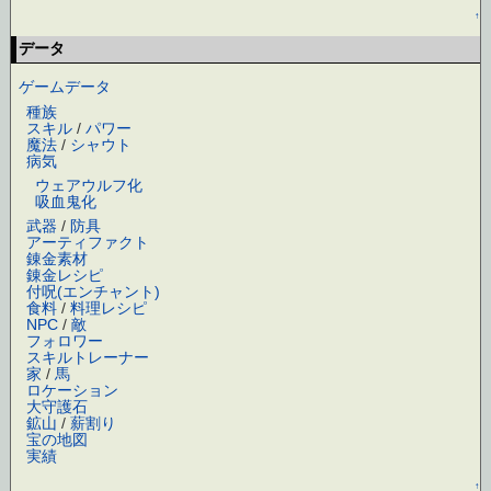
↑
データ
ゲームデータ
種族
スキル
/
パワー
魔法
/
シャウト
病気
ウェアウルフ化
吸血鬼化
武器
/
防具
アーティファクト
錬金素材
錬金レシピ
付呪(エンチャント)
食料
/
料理レシピ
NPC
/
敵
フォロワー
スキルトレーナー
家
/
馬
ロケーション
大守護石
鉱山
/
薪割り
宝の地図
実績
↑