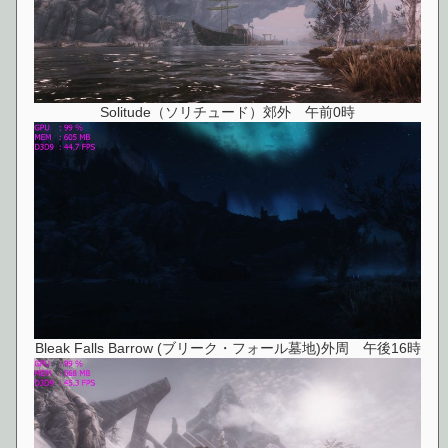
Solitude（ソリチュード）郊外 午前0時
Bleak Falls Barrow (ブリーク・フォール墓地)外周 午後16時