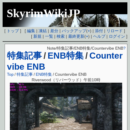
SkyrimWikiJP
[
トップ
] [
編集
|
凍結
|
差分
|
バックアップ
(
+
) |
添付
|
リロード
]
[
新規
|
一覧
|
検索
|
最終更新
(
+
) |
ヘルプ
|
ログイン
]
Note/特集記事/ENB特集/Countervibe ENB
?
特集記事
/
ENB特集
/
Counter
vibe ENB
Top
/
特集記事
/
ENB特集
/
Countervibe ENB
Riverwood（リバーウッド）午前10時