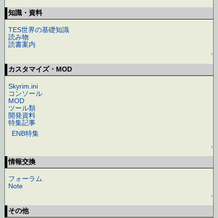
知識・資料
TES世界の基礎知識
読み物
読書案内
↑
カスタマイズ・MOD
Skyrim.ini
コンソール
MOD
ツール類
開発資料
特集記事
ENB特集
↑
情報交換
フォーラム
Note
↑
その他