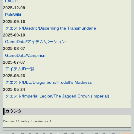
FAQ/PC
2025-12-09
PukiWiki
2025-09-16
クエスト/Daedric/Discerning the Transmundane
2025-09-10
GameData/アイテム/ポーション
2025-08-07
GameData/Vampirism
2025-07-07
アイテムID一覧
2025-05-26
クエスト/DLC/Dragonborn/Hrodulf's Madness
2025-05-24
クエスト/Imperial Legion/The Jagged Crown (Imperial)
↑
カウンタ
Counter: 83, today: 4, yesterday: 1