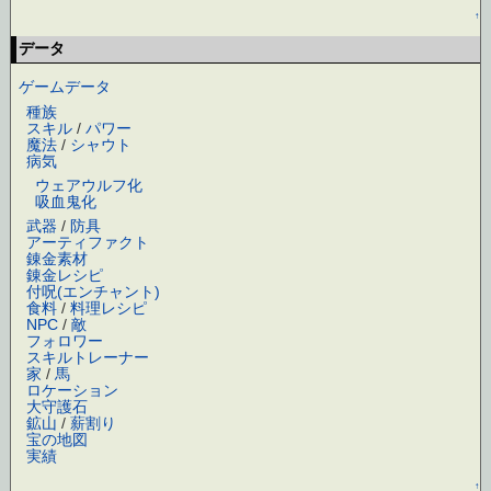
↑
データ
ゲームデータ
種族
スキル
/
パワー
魔法
/
シャウト
病気
ウェアウルフ化
吸血鬼化
武器
/
防具
アーティファクト
錬金素材
錬金レシピ
付呪(エンチャント)
食料
/
料理レシピ
NPC
/
敵
フォロワー
スキルトレーナー
家
/
馬
ロケーション
大守護石
鉱山
/
薪割り
宝の地図
実績
↑