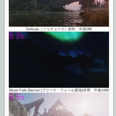
Solitude（ソリチュード）郊外 午前0時
Bleak Falls Barrow (ブリーク・フォール墓地)外周 午後16時