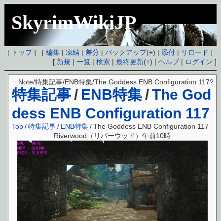
SkyrimWikiJP
[
トップ
] [
編集
|
凍結
|
差分
|
バックアップ
(
+
) |
添付
|
リロード
]
[
新規
|
一覧
|
検索
|
最終更新
(
+
) |
ヘルプ
|
ログイン
]
Note/特集記事/ENB特集/The Goddess ENB Configuration 117
?
特集記事
/
ENB特集
/
The God
dess ENB Configuration 117
Top
/
特集記事
/
ENB特集
/
The Goddess ENB Configuration 117
Riverwood（リバーウッド）午前10時