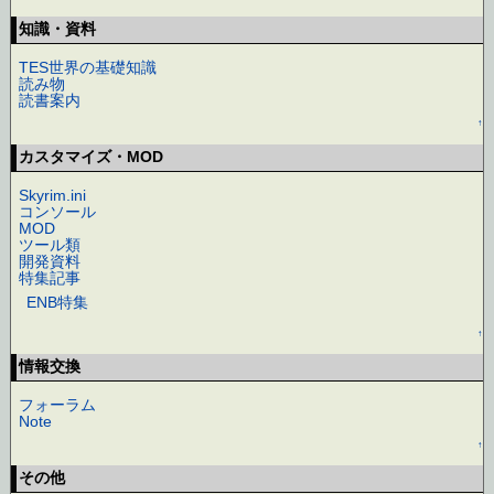
知識・資料
TES世界の基礎知識
読み物
読書案内
↑
カスタマイズ・MOD
Skyrim.ini
コンソール
MOD
ツール類
開発資料
特集記事
ENB特集
↑
情報交換
フォーラム
Note
↑
その他