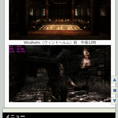
Windhelm（ウィンドヘルム）前 午後12時
▲
■
▼
メニュー