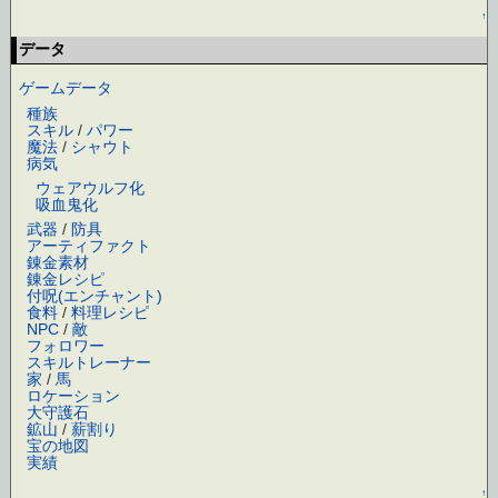
↑
データ
ゲームデータ
種族
スキル
/
パワー
魔法
/
シャウト
病気
ウェアウルフ化
吸血鬼化
武器
/
防具
アーティファクト
錬金素材
錬金レシピ
付呪(エンチャント)
食料
/
料理レシピ
NPC
/
敵
フォロワー
スキルトレーナー
家
/
馬
ロケーション
大守護石
鉱山
/
薪割り
宝の地図
実績
↑