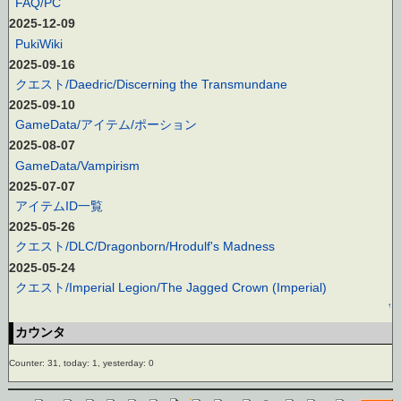
FAQ/PC
2025-12-09
PukiWiki
2025-09-16
クエスト/Daedric/Discerning the Transmundane
2025-09-10
GameData/アイテム/ポーション
2025-08-07
GameData/Vampirism
2025-07-07
アイテムID一覧
2025-05-26
クエスト/DLC/Dragonborn/Hrodulf's Madness
2025-05-24
クエスト/Imperial Legion/The Jagged Crown (Imperial)
↑
カウンタ
Counter: 31, today: 1, yesterday: 0