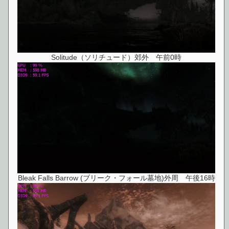
Solitude（ソリチュード）郊外 午前0時
Bleak Falls Barrow (ブリーク・フォール墓地)外周 午後16時