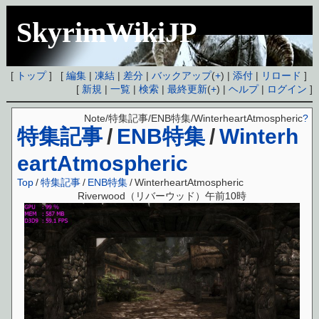
SkyrimWikiJP
[
トップ
] [
編集
|
凍結
|
差分
|
バックアップ
(
+
) |
添付
|
リロード
]
[
新規
|
一覧
|
検索
|
最終更新
(
+
) |
ヘルプ
|
ログイン
]
Note/特集記事/ENB特集/WinterheartAtmospheric
?
特集記事
/
ENB特集
/
Winterh
eartAtmospheric
Top
/
特集記事
/
ENB特集
/
WinterheartAtmospheric
Riverwood（リバーウッド）午前10時