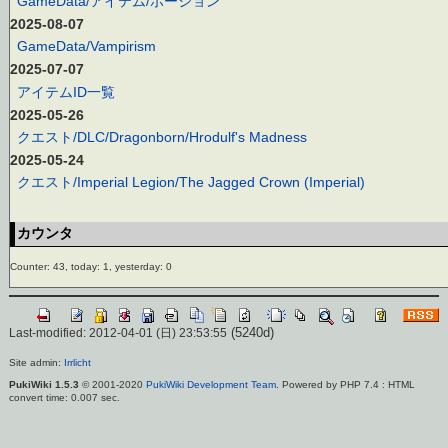
GameData/アイテム/ポーション
2025-08-07
GameData/Vampirism
2025-07-07
アイテムID一覧
2025-05-26
クエスト/DLC/Dragonborn/Hrodulf's Madness
2025-05-24
クエスト/Imperial Legion/The Jagged Crown (Imperial)
カウンタ
Counter: 43, today: 1, yesterday: 0
(5240d)
Last-modified: 2012-04-01 (日) 23:53:55
Site admin:
Irrlicht
PukiWiki 1.5.3
© 2001-2020
PukiWiki Development Team
. Powered by PHP 7.4 : HTML
convert time: 0.007 sec.