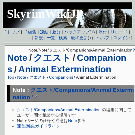
SkyrimWikiJP
[
トップ
] [
編集
|
凍結
|
差分
|
バックアップ
(
+
) |
添付
|
リロード
]
[
新規
|
一覧
|
検索
|
最終更新
(
+
) |
ヘルプ
|
ログイン
]
Note/Note/クエスト/Companions/Animal Extermination
?
Note
/
クエスト
/
Companion
s
/
Animal Extermination
Top
/
Note
/
クエスト
/
Companions
/
Animal Extermination
Note :
クエスト/Companions/Animal Extermi
nation
†
クエスト/Companions/Animal Extermination
の編集に関して
ユーザー間で相談する場所です
Noteページの仕様や注意は
Note
参照
運営/編集ガイドライン
↑