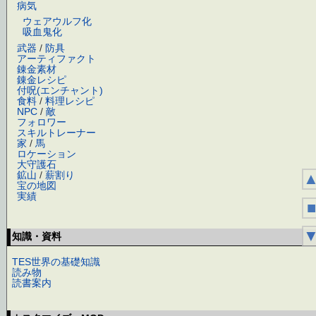
病気
ウェアウルフ化
吸血鬼化
武器
/
防具
アーティファクト
錬金素材
錬金レシピ
付呪(エンチャント)
食料
/
料理レシピ
NPC
/
敵
フォロワー
スキルトレーナー
家
/
馬
ロケーション
大守護石
鉱山
/
薪割り
宝の地図
実績
■
知識・資料
TES世界の基礎知識
読み物
読書案内