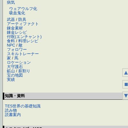
病気
ウェアウルフ化
吸血鬼化
武器
/
防具
アーティファクト
錬金素材
錬金レシピ
付呪(エンチャント)
食料
/
料理レシピ
NPC
/
敵
フォロワー
スキルトレーナー
家
/
馬
ロケーション
大守護石
鉱山
/
薪割り
宝の地図
実績
■
知識・資料
TES世界の基礎知識
読み物
読書案内