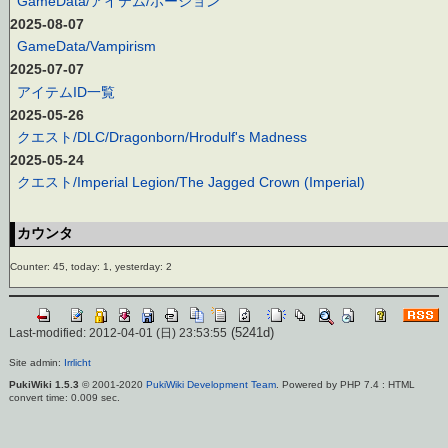
GameData/アイテム/ポーション
2025-08-07
GameData/Vampirism
2025-07-07
アイテムID一覧
2025-05-26
クエスト/DLC/Dragonborn/Hrodulf's Madness
2025-05-24
クエスト/Imperial Legion/The Jagged Crown (Imperial)
カウンタ
Counter: 45, today: 1, yesterday: 2
(5241d)
Last-modified: 2012-04-01 (日) 23:53:55
Site admin:
Irrlicht
PukiWiki 1.5.3
© 2001-2020
PukiWiki Development Team
. Powered by PHP 7.4 : HTML
convert time: 0.009 sec.