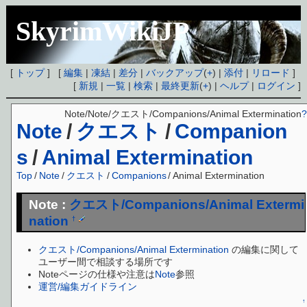
SkyrimWikiJP
[
トップ
] [
編集
|
凍結
|
差分
|
バックアップ
(
+
) |
添付
|
リロード
]
[
新規
|
一覧
|
検索
|
最終更新
(
+
) |
ヘルプ
|
ログイン
]
Note/Note/クエスト/Companions/Animal Extermination
?
Note
/
クエスト
/
Companion
s
/
Animal Extermination
Top
/
Note
/
クエスト
/
Companions
/
Animal Extermination
Note :
クエスト/Companions/Animal Extermi
nation
†
クエスト/Companions/Animal Extermination
の編集に関して
ユーザー間で相談する場所です
Noteページの仕様や注意は
Note
参照
運営/編集ガイドライン
↑