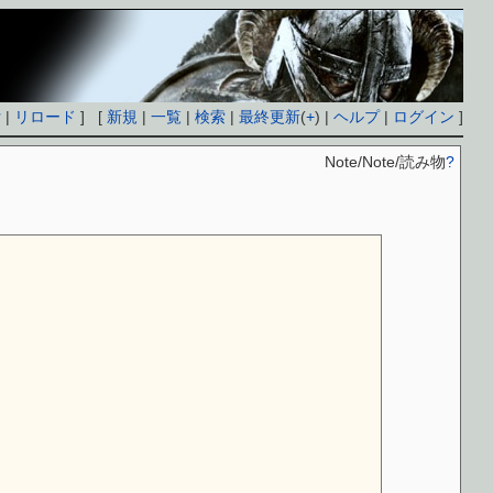
付
|
リロード
] [
新規
|
一覧
|
検索
|
最終更新
(
+
) |
ヘルプ
|
ログイン
]
Note/Note/読み物
?