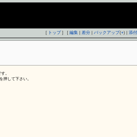
[
トップ
] [
編集
|
差分
|
バックアップ
(
+
) |
添