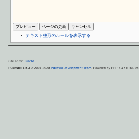
テキスト整形のルールを表示する
Site admin:
Irrlicht
PukiWiki 1.5.3
© 2001-2020
PukiWiki Development Team
. Powered by PHP 7.4 : HTML con