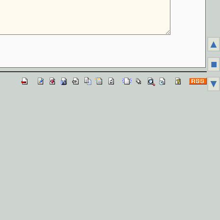
▲
■
▼