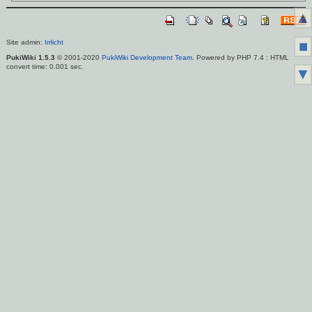
▲
■
Site admin:
Irrlicht
PukiWiki 1.5.3
© 2001-2020
PukiWiki Development Team
. Powered by PHP 7.4 : HTML
convert time: 0.001 sec.
▼