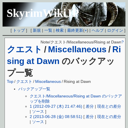
SkyrimWikiJP
[
トップ
] [
新規
|
一覧
|
検索
|
最終更新
(
+
) |
ヘルプ
|
ログイン
]
Note/クエスト/Miscellaneous/Rising at Dawn
?
クエスト
/
Miscellaneous
/
Ri
sing at Dawn
のバックアッ
プ一覧
Top
/
クエスト
/
Miscellaneous
/
Rising at Dawn
バックアップ一覧
クエスト/Miscellaneous/Rising at Dawn のバックア
ップを削除
1 (2012-09-27 (木) 21:47:46)
[
差分
|
現在との差分
|
ソース
]
2 (2013-06-28 (金) 08:58:51)
[
差分
|
現在との差分
|
ソース
]