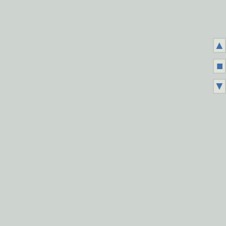
▲
■
▼