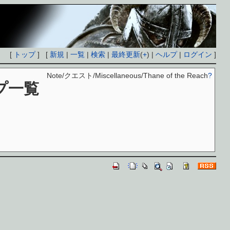
[
トップ
] [
新規
|
一覧
|
検索
|
最終更新
(
+
) |
ヘルプ
|
ログイン
]
Note/クエスト/Miscellaneous/Thane of the Reach
?
プ一覧