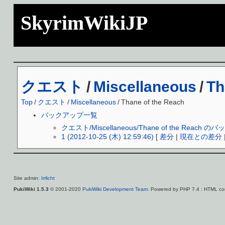
SkyrimWikiJP
クエスト
/
Miscellaneous
/
Th
Top
/
クエスト
/
Miscellaneous
/
Thane of the Reach
バックアップ一覧
クエスト/Miscellaneous/Thane of the Reac
1 (2012-10-25 (木) 12:59:46)
[
差分
|
現在との差分
Site admin:
Irrlicht
PukiWiki 1.5.3
© 2001-2020
PukiWiki Development Team
. Powered by PHP 7.4 : HTML con