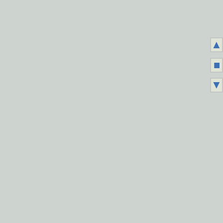
▲
■
▼