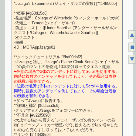
*J'zargo's Experiment (ジェイ・ザルゴの実験) [#f149503e]

**概要 [#g53d15c6]

-発生場所：College of Winterhold (ウィンターホールド大学)

-依頼主：J'zargo (ジェイ・ザルゴ)

-前提クエスト：[[Under Saarthal (アンダー・サールザル)>
クエスト/College of Winterhold/Under Saarthal]]

▲
-次クエスト：

-報酬：

■
-ID：MGRAppJzargo01

**クイックチュートリアル [#ha00dbf2]

▼
+J'zargoと話し、J'zargo's Flame Cloak Scroll(ジェイ・ザル
+任意の場所で3体のアンデットに対してScrollを使用する。
同時に複数のアンデッドを倒してもよく、その場合は巻物
の残数が節約できる。
+任意の場所で3体のアンデッドに対してScrollを使用する。
同時に複数のアンデッドを倒してもよく、その場合は巻物
の残数が節約できる。
+戻ってJ'zargoに報告する。

**詳細と補足 [#e3aba3c9]

-クリアするとJ'zargoをフォロワーにできる。

**不具合 [#v22f5890]

-大成する猫から貰える"ジェイ・ザルゴの炎のマントの巻
物"はドーンブレイカー増殖バグに使えるので剣を増やした
いのなら売らずに取っておいてもいいだろう。

**リンク [#t13438d3]
