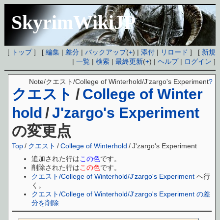
SkyrimWikiJP
[
トップ
] [
編集
|
差分
|
バックアップ
(
+
) |
添付
|
リロード
] [
新規
|
一覧
|
検索
|
最終更新
(
+
) |
ヘルプ
|
ログイン
]
Note/クエスト/College of Winterhold/J'zargo's Experiment
?
クエスト
/
College of Winter
hold
/
J'zargo's Experiment
の変更点
Top
/
クエスト
/
College of Winterhold
/
J'zargo's Experiment
追加された行は
この色
です。
削除された行は
この色
です。
クエスト/College of Winterhold/J'zargo's Experiment
へ行
く。
クエスト/College of Winterhold/J'zargo's Experiment の差
分を削除