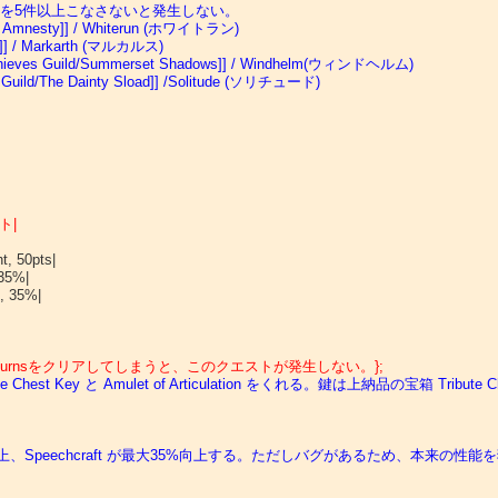
を5件以上こなさないと発生しない。
on Amnesty]] / Whiterun (ホワイトラン)
g]] / Markarth (マルカルス)
s Guild/Summerset Shadows]] / Windhelm(ウィンドヘルム)
d/The Dainty Sload]] /Solitude (ソリチュード)
ト|
, 50pts|

35%|

 35%|

s Returnsをクリアしてしまうと、このクエストが発生しない。};
st Key と Amulet of Articulation をくれる。鍵は上納品の宝箱 Tribu
Speechcraft が最大35%向上する。ただしバグがあるため、本来の性能を獲得するた