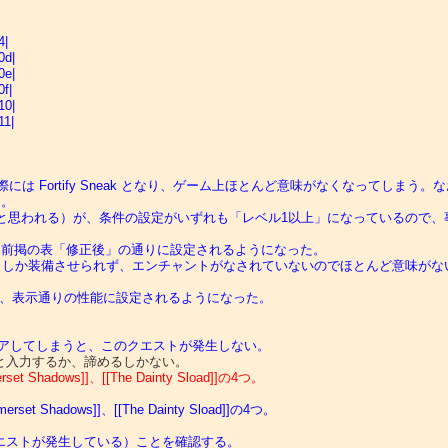
4|
d|
e|
f|
0|
1|
 と等価のはずだが、実際には Fortify Sneak となり、ゲーム上ほとんど意味がなくなってしま
た。
たと思われる）が、条件の設定がいずれも「レベル1以上」になっているので、
atch で修正され、前掲の表「修正後」の通りに設定されるようになった。
コンソールからしか装備させられず、エンチャントがなされていないのでほとんど意味がな
。
Patch で修正され、表示通りの性能に設定されるようになった。
sをクリアしてしまうと、このクエストが発生しない。
rset Shadows]]、[[The Dainty Sload]]の4つ。
merset Shadows]]、[[The Dainty Sload]]の4つ。
本当にクエストが発生している）ことを確認する。