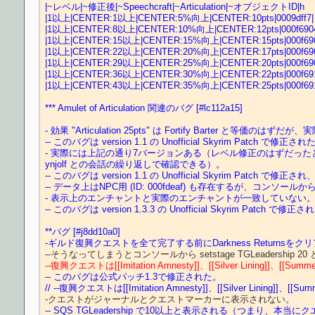
|~レベル|~修正後|~Speechcraft|~Articulation|~オブジェクトID|h
|1以上|CENTER:1以上|CENTER:5%向上|CENTER:10pts|0009dff7|
|1以上|CENTER:8以上|CENTER:10%向上|CENTER:12pts|000f690
|1以上|CENTER:15以上|CENTER:15%向上|CENTER:15pts|000f690
|1以上|CENTER:22以上|CENTER:20%向上|CENTER:17pts|000f690
|1以上|CENTER:29以上|CENTER:25%向上|CENTER:20pts|000f690
|1以上|CENTER:36以上|CENTER:30%向上|CENTER:22pts|000f691
|1以上|CENTER:43以上|CENTER:35%向上|CENTER:25pts|000f691
*** Amulet of Articulation 関連のバグ [#lc112a15]
- 効果 "Articulation 25pts" は Fortify Barter
-- このバグは version 1.1 の Unofficial Skyrim Patch で修正され
- 実際には上記の通り7バージョンある（レベル修正のはずだっ
ynjolf との会話の繰り返しで確認できる）。
-- このバグは version 1.1 の Unofficial Skyrim P
-- データ上はNPC用 (ID: 000fdeaf) も存在するが、
- 表示上のエンチャントと実際のエンチャントが一致していない
-- このバグは version 1.3.3 の Unofficial Skyrim 
**バグ [#j8dd10a0]
-ギルド復興クエストを全て完了する前にDarkness Return
--復興クエストは[[Imitation Amnesty]]、[[Silver Lining]]、[[Summe
-- このバグは公式パッチ1.3で修正された。
// --復興クエストは[[Imitation Amnesty]]、[[Silver Lining]]、[[Sum
-- SQS TGLeadership で10以上と表示される（つまり、