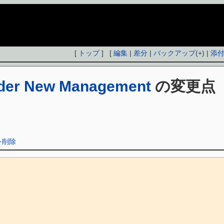
[
トップ
] [
編集
|
差分
|
バックアップ
(
+
) |
添
der New Management
の変更点
。
分を削除