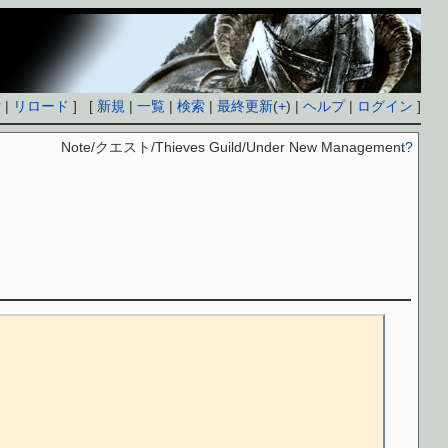
付
|
リロード
] [
新規
|
一覧
|
検索
|
最終更新
(
+
) |
ヘルプ
|
ログイン
]
Note/クエスト/Thieves Guild/Under New Management
?