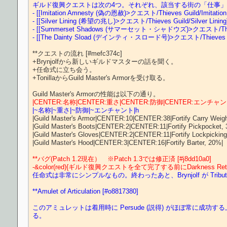
ギルド復興クエストは次の4つ。それぞれ、該当する街の「仕事」
- [[Imitation Amnesty (偽の恩赦)>クエスト/Thieves Guild/Imitati
- [[Silver Lining (希望の兆し)>クエスト/Thieves Guild/Silver Linin
- [[Summerset Shadows (サマーセット・シャドウズ)>クエスト/Thieve
- [[The Dainty Sload (デインティ・スロード号)>クエスト/Thieves Guil
**クエストの流れ [#mefc374c]

+Brynjolfから新しいギルドマスターの話を聞く。

+任命式に立ち会う。

+TonillaからGuild Master's Armorを受け取る。

|CENTER:名称|CENTER:重さ|CENTER:防御|CENTER:エンチャン
|~名称|~重さ|~防御|~エンチャント|h
|Guild Master's Armor|CENTER:10|CENTER:38|Fortify Carry Weight
|Guild Master's Boots|CENTER:2|CENTER:11|Fortify Pickpocket, 
|Guild Master's Gloves|CENTER:2|CENTER:11|Fortify Lockpicking,
|Guild Master's Hood|CENTER:3|CENTER:16|Fortify Barter, 20%|

**バグ(Patch 1.2現在）　※Patch 1.3では修正済 [#j8dd10a0]
-&color(red){ギルド復興クエストを全て完了する前にDarknes
任命式は非常にシンプルなもの。終わったあと、Brynjolf が Tribute Che
**Amulet of Articulation [#o8817380]
このアミュレットは着用時に Persude (説得) がほぼ常に成功する上、
る。