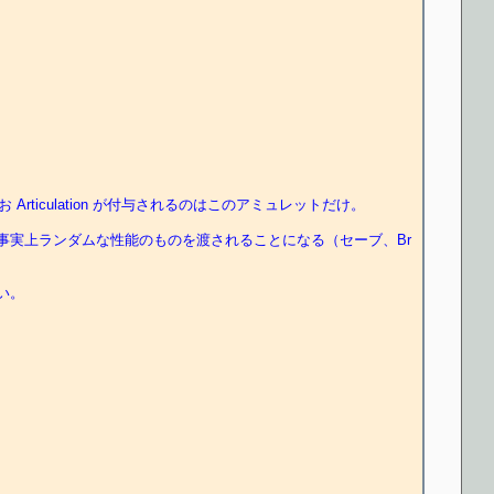
う。なお Articulation が付与されるのはこのアミュレットだけ。
事実上ランダムな性能のものを渡されることになる（セーブ、Br
い。