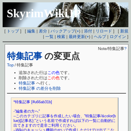
SkyrimWikiJP
[
トップ
] [
編集
|
差分
|
バックアップ
(
+
) |
添付
|
リロード
] [
新規
|
一覧
|
検索
|
最終更新
(
+
) |
ヘルプ
|
ログイン
]
Note/特集記事
?
特集記事
の変更点
Top
/
特集記事
追加された行は
この色
です。
削除された行は
この色
です。
特集記事
へ行く。
特集記事 の差分を削除
*特集記事 [#u66ab31b]
-''編集者の方へ''
--このカテゴリに記事を作成したい場合、''特集記事/&color(b
lue){記事名};''という名前で作成すれば以下の一覧に自動的に
出てきますので是非ご利用ください。
--Wikiのキャッシュ機能のせいで作成しただけでは出てこな