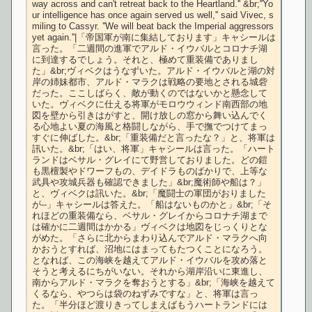
way across and can't retreat back to the Heartland.'' &br;''Yo
ur intelligence has once again served us well,'' said Vivec, s
miling to Cassyr. ''We will beat back the Imperial aggressors 
yet again.''|「帝国軍が南に集結しております」キャシールは
言った。「二週間の進軍でアルド・イウバルとコロナチ湖
に到達するでしょう。それと、極めて重装備でありまし
た」&br;ヴィベクはうなずいた。アルド・イウバルと湖の対
岸の姉妹都市、アルド・マラクは戦略の要地とされる城砦
だった。ここしばらく、敵が動くのではないかと懸念して
いた。ヴィベクに仕える将軍がモロウウィンド南西部の地
図を壁から引きはがすと、開け放しの窓から舞い込んでく
る心地よい夏の海風と格闘しながら、手で撫でつけてまっ
すぐに伸ばした。&br;「重装備だと言ったな？」と、将軍は
訊いた。&br;「はい、将軍」キャシールは言った。「ハート
ランドはベサル・グレイにて野営しておりました。どの鎧
も黒檀製やドワーフもの、デイドラものばかりで、上等な
武具や攻城兵器も確認できました」&br;魔術師や船は？」
と、ヴィベクは訊いた。&br;「魔闘士の軍団がおりました
が--」キャシールは答えた。「船はないものかと」&br;「そ
れほどの重装備なら、ベサル・グレイからコロナチ湖まで
は確かに二週間はかかる」ヴィベクは地図をじっくりとな
がめた。「さらに北からまわり込んでアルド・マラクへ向
かおうとすれば、沼地にはまってもたつくことになろう。
となれば、この海峡を越えてアルド・イウバルを攻め落と
そうと考えるにちがいない。それから湖岸沿いに東進し、
南からアルド・マラクを奪おうとする」&br;「海峡を越えて
くるなら、やつらは袋のねずみですな」と、将軍は言っ
た。「半分ほど渡りきってしまえばもうハートランドには