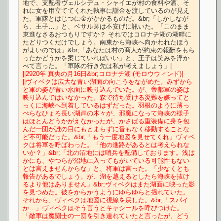
地で、支配者ヴェルシデュ・シャイエが村の食料や酒、そ
れに女を用立ててくれた執事に謝金を渡しているのが見え
た。軍隊とはじつに金がかかるものだ。&br;「しかしなが
ら、王子…」と、ベサル卿は不安げに訊いた。「このまま
東進なさるおつもりですか？ それではコロナチ湖の湖畔に
たどりつくだけでしょう。南東から海峡へ向かわれたほう
がよいのでは」&br;「あなたは村の商人が約束の報酬をもら
ったかどうかを案じていればいい」と、王子は笑みを浮か
||2920年 真央の月16日&br;コロナチ湖 (モロウウィンド)|
||ヴィベクは広大な青い湖面の向こうをながめた。みずから
と軍の姿が青い水面に映り込んでいた。が、帝都軍の姿は
映り込んではいなかった。森で待ち受ける災難を嫌ってと
っくに海峡へ到着しているはずだった。羽根のように薄っ
ぺらなひょろ長い湖岸の木々が、邪魔になって海峡の様子
はほとんどうかがえなかったが、かさばる重装備に身を包
んだ一団が誰の目にもとまらずに音もなく移動することな
ど不可能だった。&br;「もう一度地図を見せてくれ」ヴィベ
クは将軍を呼ばわった。「他の進路があるとは考えられな
いか？」&br;「北の沼地には哨兵を配備しております。浅は
かにも、やつらが沼地に入ってもがいている可能性もない
とは言えませんからな」と、将軍は言った。「少なくとも
報告があるでしょう。が、湖を越えるとしたら海峡を抜け
るより他はありません」&br;ヴィベクはまた湖面に映った影
を見つめた。彼をからかうようにゆらゆらと揺れていた。
それから、ヴィベクは地図に視線を戻した。&br;「スパイ
か…」ヴィベクはそう言うとキャシールを呼びつけた。
「敵軍は魔闘士の一団を引き連れていたと言ったが、どう