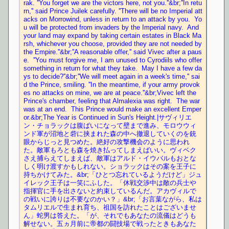
rak. ''You forget we are the victors here, not you.''&br;''In retu
rn,'' said Prince Juilek carefully. ''There will be no Imperial att
acks on Morrowind, unless in return to an attack by you.  Yo
u will be protected from invaders by the Imperial navy.  And 
your land may expand by taking certain estates in Black Ma
rsh, whichever you choose, provided they are not needed by 
the Empire.''&br;''A reasonable offer,'' said Vivec after a paus
e.  ''You must forgive me, I am unused to Cyrodiils who offer 
something in return for what they take.  May I have a few da
ys to decide?''&br;''We will meet again in a week's time,'' sai
d the Prince, smiling. ''In the meantime, if your army provok
es no attacks on mine, we are at peace.''&br;Vivec left the 
Prince's chamber, feeling that Almalexia was right.  The war 
was at an end.  This Prince would make an excellent Emper
or.&br;The Year is Continued in Sun's Height.|サヴィリエ
ン・チョラックは腹ばいになって壁まで進み、モロウウィ
ンド軍が沼地と砦に挟まれた森の中へ撤退していくのを銃
眼からじっと見つめた。絶好の攻撃機会のように思われ
た。敵軍もろとも森を焼き払ってしまえばいい。ヴィベク
さえ捕らえてしまえば、敵軍はアルド・イウバルもおとな
しく明け渡すかもしれない。ショラックはその案を王子に
持ちかけてみた。&br;「ひとつ忘れているようだけど」ジュ
イレック王子は一笑にふした。「休戦交渉中は敵の兵士や
指揮官に手を出さないと約束しているんだ。アカヴィルで
の戦いに誇りは不要なのかい？」&br;「お言葉ながら、私は
タムリエルで生まれ育ち、祖国を訪れたことはございませ
ん」蛇男は答えた。「が、それでもあなたの流儀はどうも
解せない。五ヵ月前に帝都の闘技場で戦ったときもあなた