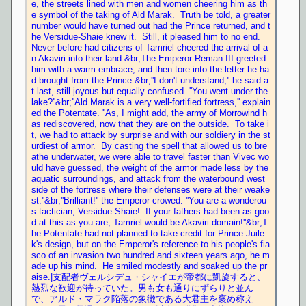
e, the streets lined with men and women cheering him as th
e symbol of the taking of Ald Marak.  Truth be told, a greater 
number would have turned out had the Prince returned, and t
he Versidue-Shaie knew it.  Still, it pleased him to no end.  
Never before had citizens of Tamriel cheered the arrival of a
n Akaviri into their land.&br;The Emperor Reman III greeted 
him with a warm embrace, and then tore into the letter he ha
d brought from the Prince.&br;''I don't understand,'' he said a
t last, still joyous but equally confused. ''You went under the 
lake?''&br;''Ald Marak is a very well-fortified fortress,'' explain
ed the Potentate. ''As, I might add, the army of Morrowind h
as rediscovered, now that they are on the outside.  To take i
t, we had to attack by surprise and with our soldiery in the st
urdiest of armor.  By casting the spell that allowed us to bre
athe underwater, we were able to travel faster than Vivec wo
uld have guessed, the weight of the armor made less by the 
aquatic surroundings, and attack from the waterbound west 
side of the fortress where their defenses were at their weake
st.''&br;''Brilliant!'' the Emperor crowed. ''You are a wonderou
s tactician, Versidue-Shaie!  If your fathers had been as goo
d at this as you are, Tamriel would be Akaviri domain!''&br;T
he Potentate had not planned to take credit for Prince Juile
k's design, but on the Emperor's reference to his people's fia
sco of an invasion two hundred and sixteen years ago, he m
ade up his mind.  He smiled modestly and soaked up the pr
aise.|支配者ヴェルシデュ・シャイエが帝都に凱旋すると、
熱烈な歓迎が待っていた。男も女も通りにずらりと並ん
で、アルド・マラク陥落の象徴である大君主を褒め称え