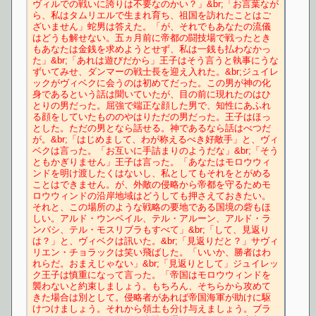
ヴィルでの戦いに誇りは不要なのかい？」&br;「お言葉なが
ら、私はタムリエルで生まれ育ち、祖国を訪れたことはご
ざいません」蛇男は答えた。「が、それでもあなたの流儀
はどうも解せない。五ヵ月前に帝都の闘技場で戦ったとき
もあなたは金銭を求めようとせず、私は一銭も払わなかっ
た」&br;「あれは遊びだから」王子はそう言うと執事にうな
ずいてみせ、ダンマーの戦士長を迎え入れた。&br;ジュイレ
ックがヴィベクに会うのは初めてだった。この男が神の化
身であるという話は聞いていたが、目の前に現れたのはひ
とりの男だった。屈強で端正な顔した男で、知性にあふれ
る顔をしていたもののやはりただの男だった。王子はほっ
とした。ただの男となら話せる。神であるなら話はべつだ
が。&br;「はじめまして、わが称えるべき好敵手」と、ヴィ
ベクは言った。「お互いに手詰まりのようだな」&br;「そう
ともかぎりません」王子は言った。「あなたはモロウウィ
ンドを明け渡したくはないし、私としてもそれをとがめる
ことはできません。が、外敵の侵略から帝都を守るためモ
ロウウィンドの沿岸地域はどうしても押さえておきたい。
それと、この場所のような戦略の要地である国境の砦もほ
しい。アルド・ウンベイル、テル・アルーン、アルド・ラ
ンバシ、テル・モスリブラもすべて」&br;「して、見返り
は？」と、ヴィベクは訊いた。&br;「見返りだと？」サヴィ
リエン・チョラックは笑い飛ばした。「いいか、勝者はわ
れらだ。おまえじゃない」&br;「見返りとして」ジュイレッ
ク王子は慎重になって言った。「帝国はモロウウィンドを
襲わないと約束しましょう。もちろん、そちらから攻めて
きた場合は別として。侵略者があれば帝国海軍が助けに駆
けつけましょう。それから領土も分け与えましょう。ブラ