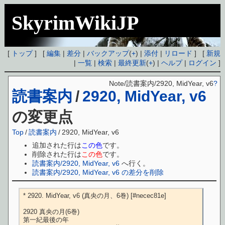
SkyrimWikiJP
[
トップ
] [
編集
|
差分
|
バックアップ
(
+
) |
添付
|
リロード
] [
新規
|
一覧
|
検索
|
最終更新
(
+
) |
ヘルプ
|
ログイン
]
Note/読書案内/2920, MidYear, v6
?
読書案内
/
2920, MidYear, v6
の変更点
Top
/
読書案内
/
2920, MidYear, v6
追加された行は
この色
です。
削除された行は
この色
です。
読書案内/2920, MidYear, v6
へ行く。
読書案内/2920, MidYear, v6 の差分を削除
* 2920. MidYear, v6 (真央の月、6巻) [#necec81e]

2920 真央の月(6巻)

第一紀最後の年
