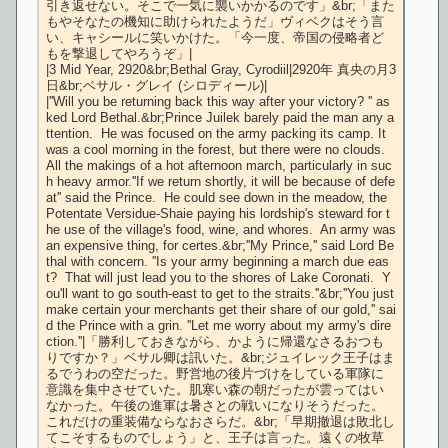
引き返せない。そこで一気に襲いかかるのです」&br;「また
もやそなたの機知に助けられたようだ」ヴィベクはそう言
い、キャシールに笑いかけた。「今一度、帝国の侵略者ど
もを撃退してやろうぞ」|

|3 Mid Year, 2920&br;Bethal Gray, Cyrodiil|2920年 真央の月3
日&br;ベサル・グレイ (シロディール)|

|''Will you be returning back this way after your victory? '' as
ked Lord Bethal.&br;Prince Juilek barely paid the man any a
ttention.  He was focused on the army packing its camp. It 
was a cool morning in the forest, but there were no clouds.  
All the makings of a hot afternoon march, particularly in suc
h heavy armor.''If we return shortly, it will be because of defe
at'' said the Prince.  He could see down in the meadow, the 
Potentate Versidue-Shaie paying his lordship's steward for t
he use of the village's food, wine, and whores.  An army was 
an expensive thing, for certes.&br;''My Prince,'' said Lord Be
thal with concern. ''Is your army beginning a march due eas
t?  That will just lead you to the shores of Lake Coronati.  Y
ou'll want to go south-east to get to the straits.''&br;''You just 
make certain your merchants get their share of our gold,'' sai
d the Prince with a grin. ''Let me worry about my army's dire
ction.''|「勝利しておきながら、かように帰還なさるおつも
りですか？」ベサル卿は訊いた。&br;ジュイレック王子はま
るでうわの空だった。野営地の後片づけをしている軍隊に
意識を集中させていた。肌寒い森の朝だったが雲ってはい
なかった。午後の進軍は暑さとの戦いになりそうだった。
これだけの重装備ならなおさらだ。&br;「早期撤退は敗北し
てこそするものでしょう」と、王子は言った。遠くの牧草