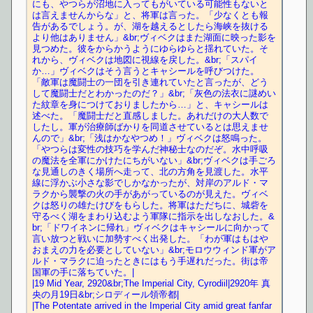
にも、やつらが沼地に入ってもがいている可能性もないと
は言えませんからな」と、将軍は言った。「少なくとも報
告があるでしょう。が、湖を越えるとしたら海峡を抜ける
より他はありません」&br;ヴィベクはまた湖面に映った影を
見つめた。彼をからかうようにゆらゆらと揺れていた。そ
れから、ヴィベクは地図に視線を戻した。&br;「スパイ
か…」ヴィベクはそう言うとキャシールを呼びつけた。
「敵軍は魔闘士の一団を引き連れていたと言ったが、どう
して魔闘士だとわかったのだ？」&br;「灰色の法衣に謎めい
た紋章を身につけておりましたから…」と、キャシールは
述べた。「魔闘士だと直感しました。あれだけの大人数で
したし。軍が治療師ばかりを同道させているとは思えませ
んので」&br;「浅はかなやつめ！」ヴィベクは怒鳴った。
「やつらは変性の技巧を学んだ神秘士なのだぞ。水中呼吸
の魔法を全軍にかけたにちがいない」&br;ヴィベクは手ごろ
な見通しのきく場所へ走って、北の方角を見渡した。水平
線に浮かぶ小さな影でしかなかったが、対岸のアルド・マ
ラクから襲撃の火の手があがっているのが見えた。ヴィベ
クは怒りの雄たけびをもらした。将軍はただちに、城砦を
守るべく湖をまわり込むよう軍隊に指示を出しなおした。&
br;「ドワイネンに帰れ」ヴィベクはキャシールに向かって
言い放つと戦いに加勢すべく出発した。「わが軍はもはや
おまえの力を必要としていない」&br;モロウウィンド軍がア
ルド・マラクに迫ったときにはもう手遅れだった。街は帝
国軍の手に落ちていた。|
|19 Mid Year, 2920&br;The Imperial City, Cyrodiil|2920年 真
央の月19日&br;シロディール領帝都|
|The Potentate arrived in the Imperial City amid great fanfar