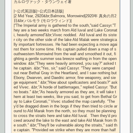
カルロヴァック・タウンウェイ著

|~公式英語版|~公式日本語版|

|2 Mid Year, 2920&br;Balmora, Morrowind|2920年 真央の月2
日&br;バルモラ (モロウウィンド)|

|''The Imperial army is gathered to the south,''said Cassyr.''T
hey are a two weeks march from Ald Iuval and Lake Coronat
i, heavily armored''&br;Vivec nodded.  Ald Iuval and its siste
r city on the other side of the lake Ald Malak were strategica
lly important fortresses. He had been expecting a move agai
nst them for some time. His captain pulled down a map of s
outhwestern Morrowind from the wall and smoothed it out, fi
ghting a gentle summer sea breeze wafting in from the open 
window. &br;''They were heavily armored, you say?'' asked t
he captain. &br;''Yes, sir,'' said Cassyr. ''They were camped 
out near Bethal Gray in the Heartland, and I saw nothing but 
Ebony, Dwarven, and Daedric armor, fine weaponry, and sie
ge equipment.'' &br;''How about spellcasters and boats?'' ask
ed Vivec. &br;''A horde of battlemages,'' replied Cassyr. ''But 
no boats.'' &br;''As heavily armored as they are, it will take t
hem at least two weeks, like you said, to get from Bethal Gr
ay to Lake Coronati,'' Vivec studied the map carefully. ''The
y'd be dragged down in the bogs if they then tried to circle ar
ound to Ald Marak from the north, so they must be planning 
to cross the straits here and take Ald Iuval.  Then they'd pro
ceed around the lake to the east and take Ald Marak from th
e south.'' &br;''They'll be vulnerable along the straits,'' said th
e captain. ''Provided we strike when they are more than half