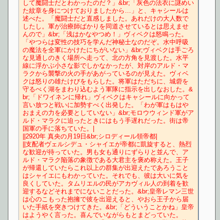
して魔闘士だとわかったのだ？」&br;「灰色の法衣に謎めい
た紋章を身につけておりましたから…」と、キャシールは
述べた。「魔闘士だと直感しました。あれだけの大人数で
したし。軍が治療師ばかりを同道させているとは思えませ
んので」&br;「浅はかなやつめ！」ヴィベクは怒鳴った。
「やつらは変性の技巧を学んだ神秘士なのだぞ。水中呼吸
の魔法を全軍にかけたにちがいない」&br;ヴィベクは手ごろ
な見通しのきく場所へ走って、北の方角を見渡した。水平
線に浮かぶ小さな影でしかなかったが、対岸のアルド・マ
ラクから襲撃の火の手があがっているのが見えた。ヴィベ
クは怒りの雄たけびをもらした。将軍はただちに、城砦を
守るべく湖をまわり込むよう軍隊に指示を出しなおした。&
br;「ドワイネンに帰れ」ヴィベクはキャシールに向かって
言い放つと戦いに加勢すべく出発した。「わが軍はもはや
おまえの力を必要としていない」&br;モロウウィンド軍がア
ルド・マラクに迫ったときにはもう手遅れだった。街は帝
国軍の手に落ちていた。|
||2920年 真央の月19日&br;シロディール領帝都|
||支配者ヴェルシデュ・シャイエが帝都に凱旋すると、熱烈
な歓迎が待っていた。男も女も通りにずらりと並んで、ア
ルド・マラク陥落の象徴である大君主を褒め称えた。王子
が帰還していたらこれ以上の群集が出迎えたであろうこと
はシャイエにもわかっていた。それでも、彼は大いに気を
良くしていた。タムリエルの民がアカヴィル人の到着を歓
迎するなどそれまでにないことだった。&br;皇帝レマン三世
は心のこもった抱擁で彼を出迎えると、やおら王子から届
いた手紙を突きつけてきた。&br;「どういうことかね」皇帝
はようやく言った。喜んでいながらもとまどっていた。