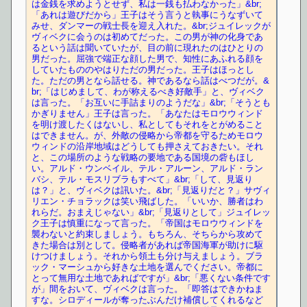
は金銭を求めようとせず、私は一銭も払わなかった」&br;
「あれは遊びだから」王子はそう言うと執事にうなずいて
みせ、ダンマーの戦士長を迎え入れた。&br;ジュイレックが
ヴィベクに会うのは初めてだった。この男が神の化身であ
るという話は聞いていたが、目の前に現れたのはひとりの
男だった。屈強で端正な顔した男で、知性にあふれる顔を
していたもののやはりただの男だった。王子はほっとし
た。ただの男となら話せる。神であるなら話はべつだが。&
br;「はじめまして、わが称えるべき好敵手」と、ヴィベク
は言った。「お互いに手詰まりのようだな」&br;「そうとも
かぎりません」王子は言った。「あなたはモロウウィンド
を明け渡したくはないし、私としてもそれをとがめること
はできません。が、外敵の侵略から帝都を守るためモロウ
ウィンドの沿岸地域はどうしても押さえておきたい。それ
と、この場所のような戦略の要地である国境の砦もほし
い。アルド・ウンベイル、テル・アルーン、アルド・ラン
バシ、テル・モスリブラもすべて」&br;「して、見返り
は？」と、ヴィベクは訊いた。&br;「見返りだと？」サヴィ
リエン・チョラックは笑い飛ばした。「いいか、勝者はわ
れらだ。おまえじゃない」&br;「見返りとして」ジュイレッ
ク王子は慎重になって言った。「帝国はモロウウィンドを
襲わないと約束しましょう。もちろん、そちらから攻めて
きた場合は別として。侵略者があれば帝国海軍が助けに駆
けつけましょう。それから領土も分け与えましょう。ブラ
ック・マーシュから好きな土地を選んでください。帝都に
とって無用な土地であればですが」&br;「悪くない条件です
が」間をおいて、ヴィベクは言った。「即答はできかねま
すな。シロディールが奪ったぶんだけ補償してくれるなど