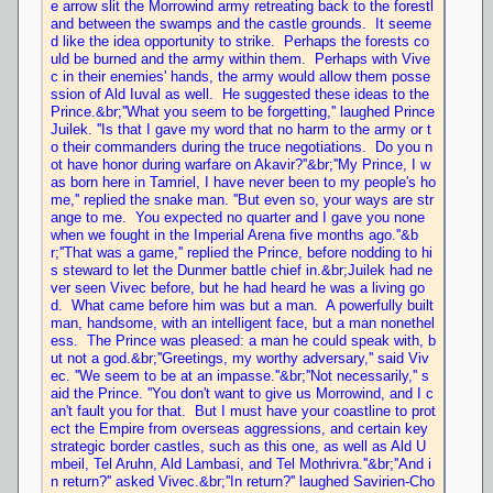
e arrow slit the Morrowind army retreating back to the forestl
and between the swamps and the castle grounds.  It seeme
d like the idea opportunity to strike.  Perhaps the forests co
uld be burned and the army within them.  Perhaps with Vive
c in their enemies' hands, the army would allow them posse
ssion of Ald Iuval as well.  He suggested these ideas to the 
Prince.&br;''What you seem to be forgetting,'' laughed Prince 
Juilek. ''Is that I gave my word that no harm to the army or t
o their commanders during the truce negotiations.  Do you n
ot have honor during warfare on Akavir?''&br;''My Prince, I w
as born here in Tamriel, I have never been to my people's ho
me,'' replied the snake man. ''But even so, your ways are str
ange to me.  You expected no quarter and I gave you none 
when we fought in the Imperial Arena five months ago.''&b
r;''That was a game,'' replied the Prince, before nodding to hi
s steward to let the Dunmer battle chief in.&br;Juilek had ne
ver seen Vivec before, but he had heard he was a living go
d.  What came before him was but a man.  A powerfully built 
man, handsome, with an intelligent face, but a man nonethel
ess.  The Prince was pleased: a man he could speak with, b
ut not a god.&br;''Greetings, my worthy adversary,'' said Viv
ec. ''We seem to be at an impasse.''&br;''Not necessarily,'' s
aid the Prince. ''You don't want to give us Morrowind, and I c
an't fault you for that.  But I must have your coastline to prot
ect the Empire from overseas aggressions, and certain key 
strategic border castles, such as this one, as well as Ald U
mbeil, Tel Aruhn, Ald Lambasi, and Tel Mothrivra.''&br;''And i
n return?'' asked Vivec.&br;''In return?'' laughed Savirien-Cho