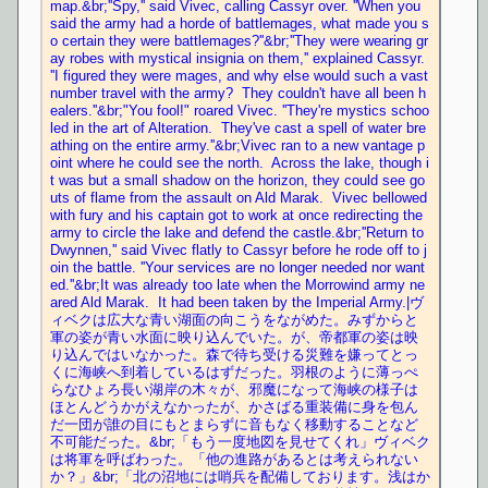
map.&br;''Spy,'' said Vivec, calling Cassyr over. ''When you 
said the army had a horde of battlemages, what made you s
o certain they were battlemages?''&br;''They were wearing gr
ay robes with mystical insignia on them,'' explained Cassyr. 
''I figured they were mages, and why else would such a vast 
number travel with the army?  They couldn't have all been h
ealers.''&br;"You fool!" roared Vivec. ''They're mystics schoo
led in the art of Alteration.  They've cast a spell of water bre
athing on the entire army.''&br;Vivec ran to a new vantage p
oint where he could see the north.  Across the lake, though i
t was but a small shadow on the horizon, they could see go
uts of flame from the assault on Ald Marak.  Vivec bellowed 
with fury and his captain got to work at once redirecting the 
army to circle the lake and defend the castle.&br;''Return to 
Dwynnen,'' said Vivec flatly to Cassyr before he rode off to j
oin the battle. ''Your services are no longer needed nor want
ed.''&br;It was already too late when the Morrowind army ne
ared Ald Marak.  It had been taken by the Imperial Army.|ヴ
ィベクは広大な青い湖面の向こうをながめた。みずからと
軍の姿が青い水面に映り込んでいた。が、帝都軍の姿は映
り込んではいなかった。森で待ち受ける災難を嫌ってとっ
くに海峡へ到着しているはずだった。羽根のように薄っぺ
らなひょろ長い湖岸の木々が、邪魔になって海峡の様子は
ほとんどうかがえなかったが、かさばる重装備に身を包ん
だ一団が誰の目にもとまらずに音もなく移動することなど
不可能だった。&br;「もう一度地図を見せてくれ」ヴィベク
は将軍を呼ばわった。「他の進路があるとは考えられない
か？」&br;「北の沼地には哨兵を配備しております。浅はか