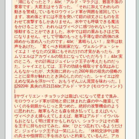
「湖にもぐったと？」&br;「アルド・マラクは、難攻不落の
要塞です」大君主はそう言った。「それに加えてわれらの
動きを警戒しているモロウウィンド軍が周囲を巡回してい
ます。攻め落とすには不意を突いて鎧の頑丈さにものを言
わせて攻撃するしかありません。水中でも呼吸できる魔法
をかけることで、われらはヴィベクに感づかれないうちに
移動することができました。水中では鎧の重みもさほど気
になりません。そして守備のもっとも手薄な砦の西側の水
締めから攻め入ったのです」&br;「素晴らしい！」皇帝は歓
声をあげた。「驚くべき戦術家だな、ヴェルシデュ・シャ
イエよ！ そなたの父親にもそれだけの才覚があったら、タ
ムリエルはアカヴィルの領土になっていただろう！」&br;実
のところ、その計画はジュイレック王子が考えたものだっ
た。シャイエとしては、王子の功績を横取りする気はみじ
んもなかったが、大失敗に終わった260年前の祖先の侵略の
ことに皇帝が触れたとき決心したのだった。シャイエは控
えめな笑みを浮かべて、おもうぞんぶん賞賛を味わった。|
||2920年 真央の月21日&br;アルド・マラク (モロウウィンド)
|
||サヴィリエン・チョラックは腹ばいになって壁まで進み、
モロウウィンド軍が沼地と砦に挟まれた森の中へ撤退して
いくのを銃眼からじっと見つめた。絶好の攻撃機会のよう
に思われた。敵軍もろとも森を焼き払ってしまえばいい。
ヴィベクさえ捕らえてしまえば、敵軍はアルド・イウバル
もおとなしく明け渡すかもしれない。ショラックはその案
を王子に持ちかけてみた。&br;「ひとつ忘れているようだけ
ど」ジュイレック王子は一笑にふした。「休戦交渉中は敵
の兵士や指揮官に手を出さないと約束しているんだ。アカ