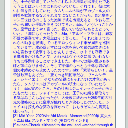
た。王子が帰還していたらこれ以上の群集が出迎えたであ
ろうことはシャイエにもわかっていた。それでも、彼は大
いに気を良くしていた。タムリエルの民がアカヴィル人の
到着を歓迎するなどそれまでにないことだった。&br;皇帝レ
マン三世は心のこもった抱擁で彼を出迎えると、やおら王
子から届いた手紙を突きつけてきた。&br;「どういうことか
ね」皇帝はようやく言った。喜んでいながらもとまどって
いた。「湖にもぐったと？」&br;「アルド・マラクは、難攻
不落の要塞です」大君主はそう言った。「それに加えてわ
れらの動きを警戒しているモロウウィンド軍が周囲を巡回
しています。攻め落とすには不意を突いて鎧の頑丈さにも
のを言わせて攻撃するしかありません。水中でも呼吸でき
る魔法をかけることで、われらはヴィベクに感づかれない
うちに移動することができました。水中では鎧の重みもさ
ほど気になりません。そして守備のもっとも手薄な砦の西
側の水締めから攻め入ったのです」&br;「素晴らしい！」皇
帝は歓声をあげた。「驚くべき戦術家だな、ヴェルシデ
ュ・シャイエよ！ そなたの父親にもそれだけの才覚があっ
たら、タムリエルはアカヴィルの領土になっていただろ
う！」&br;実のところ、その計画はジュイレック王子が考え
たものだった。シャイエとしては、王子の功績を横取りす
る気はみじんもなかったが、大失敗に終わった260年前の祖
先の侵略のことに皇帝が触れたとき決心したのだった。シ
ャイエは控えめな笑みを浮かべて、おもうぞんぶん賞賛を
味わった。|
|21 Mid Year, 2920&br;Ald Marak, Morrowind|2920年 真央の
月21日&br;アルド・マラク (モロウウィンド)|
|Savirien-Chorak slithered to the wall and watched through th