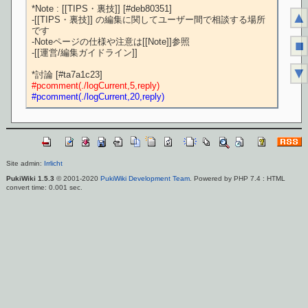
*Note : [[TIPS・裏技]] [#deb80351]

▲
-[[TIPS・裏技]] の編集に関してユーザー間で相談する場所
です

-Noteページの仕様や注意は[[Note]]参照

■
-[[運営/編集ガイドライン]]

▼
#pcomment(./logCurrent,5,reply)
#pcomment(./logCurrent,20,reply)
Site admin:
Irrlicht
PukiWiki 1.5.3
© 2001-2020
PukiWiki Development Team
. Powered by PHP 7.4 : HTML
convert time: 0.001 sec.