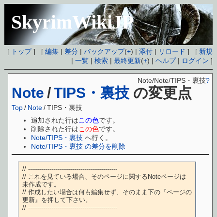
SkyrimWikiJP
[
トップ
] [
編集
|
差分
|
バックアップ
(
+
) |
添付
|
リロード
] [
新規
|
一覧
|
検索
|
最終更新
(
+
) |
ヘルプ
|
ログイン
]
Note/Note/TIPS・裏技
?
Note
/
TIPS・裏技
の変更点
Top
/
Note
/
TIPS・裏技
追加された行は
この色
です。
削除された行は
この色
です。
Note/TIPS・裏技
へ行く。
Note/TIPS・裏技 の差分を削除
// ---------------------------------------------- 

// これを見ている場合、そのページに関するNoteページは
未作成です。

// 作成したい場合は何も編集せず、そのまま下の『ページの
更新』を押して下さい。

// ---------------------------------------------- 
