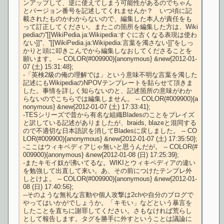
ンアップして、逆に使えてしまう可能性があるのでちゃん
とバージョン番号を記述してくれませんか？　いつ頃に記
載されたものかわからないので、編集した本人が責任をも
って訂正してください。またこの箇所を編集した方は、Wiki
pediaの''[[WikiPedia.ja:Wikipedia:すぐに古くなる表現は使わ
ない]]''、''[[WikiPedia.ja:Wikipedia:言葉を濁さない]]''をしっ
かりと頭に叩きこんでから編集しなおしてくださることを
願います。 -- COLOR(#009900){anonymous} &new{2012-01-
07 (土) 15:31:48};

-「英検2級の俺の理解では」という意味不明な言葉を濁した
記述にもWikipediaのNPOVテンプレートを貼らせて頂きま
した。事情を詳しく知らないのと、記述箇所の意味がわか
らないのでこちらでは編集しません。 -- COLOR(#009900){a
nonymous} &new{2012-01-07 (土) 17:33:41};

-TESシリーズで昔から有名な組織Bladesのことをブレイズ
と訳している記述がありましたが、braids, blazeと混同する
ので不適切な日本語訳を消してBladesに戻しました。 -- CO
LOR(#009900){anonymous} &new{2012-01-07 (土) 17:35:50};

-ここはウィキペディアじゃ無いと思うんだが。 -- COLOR(#
009900){anonymous} &new{2012-01-08 (日) 17:25:39};

-またキモイ奴が沸いてるな。WIKIとウィキペディアの違い
を勉強して出直して来い。あ、その前につけたテンプレ外
しとけよ。 -- COLOR(#009900){anonymous} &new{2012-01-
08 (日) 17:40:56};

--そのような無礼な言動や個人攻撃は2chや自分のブログで
やってはいかがでしょうか。「キモい」などという暴言を
したことを直ちに謝罪してください。さもなければ荒らし
として報告します。タグを勝手に外すということは議論に