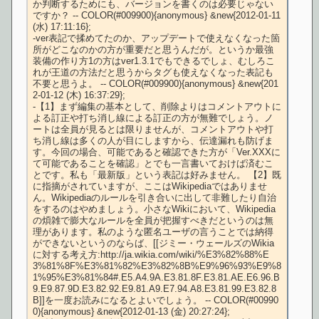
か判断するためにも、バージョンを書くのは必要じゃない
ですか？ -- COLOR(#009900){anonymous} &new{2012-01-11 
(水) 17:11:16};

-ver表記で揉めてたのか、アップデートで使えなくなった箇
所がどこなのかの方が重要だと思うんだが。というか最強
装備の作り方1の方はver1.3.1でもできるでしょ、むしろこ
れが王道の方法だと思うからタグも使えなくなった表記も
不要と思うよ。 -- COLOR(#009900){anonymous} &new{201
2-01-12 (木) 16:37:29};

-【1】まず編集の基本として、削除よりはコメントアウトに
よる訂正や打ち消し線による訂正の方が無難でしょう。ノ
ートは全員が見るとは限りませんが、コメントアウトや打
ち消し線は多くの人が目にしますから、伝達漏れも防げま
す。今回の場合、可能であると確認できた方が「Ver.XXXに
て可能であることを確認」とでも一言書いておけば済むこ
とです。私も「最新版」という表記は好みません。 【2】既
に指摘がされていますが、ここはWikipediaではありませ
ん。Wikipediaのルールを引き合いに出して非難したり自治
をするのはやめましょう。小さなWikiにおいて、Wikipedia
の煩雑で膨大なルールを全員が把握すべきだというのは無
理があります。私のような匿名ユーザの言うことでは納得
ができないというのならば、[[ジミー・ウェールズのWikia
に対する考え方:http://ja.wikia.com/wiki/%E3%82%88%E
3%81%8F%E3%81%82%E3%82%8B%E9%96%93%E9%8
1%95%E3%81%84#.E5.A4.9A.E3.81.8F.E3.81.AE.E6.96.B
9.E9.87.9D.E3.82.92.E9.81.A9.E7.94.A8.E3.81.99.E3.82.8
B]]を一度お読みになるとよいでしょう。 -- COLOR(#00990
0){anonymous} &new{2012-01-13 (金) 20:27:24};
