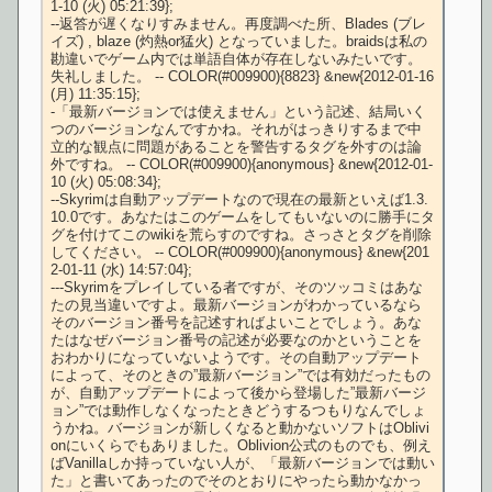
1-10 (火) 05:21:39};

--返答が遅くなりすみません。再度調べた所、Blades (ブレ
イズ) , blaze (灼熱or猛火) となっていました。braidsは私の
勘違いでゲーム内では単語自体が存在しないみたいです。
失礼しました。 -- COLOR(#009900){8823} &new{2012-01-16 
(月) 11:35:15};

-「最新バージョンでは使えません」という記述、結局いく
つのバージョンなんですかね。それがはっきりするまで中
立的な観点に問題があることを警告するタグを外すのは論
外ですね。 -- COLOR(#009900){anonymous} &new{2012-01-
10 (火) 05:08:34};

--Skyrimは自動アップデートなので現在の最新といえば1.3.
10.0です。あなたはこのゲームをしてもいないのに勝手にタ
グを付けてこのwikiを荒らすのですね。さっさとタグを削除
してください。 -- COLOR(#009900){anonymous} &new{201
2-01-11 (水) 14:57:04};

---Skyrimをプレイしている者ですが、そのツッコミはあな
たの見当違いですよ。最新バージョンがわかっているなら
そのバージョン番号を記述すればよいことでしょう。あな
たはなぜバージョン番号の記述が必要なのかということを
おわかりになっていないようです。その自動アップデート
によって、そのときの”最新バージョン”では有効だったもの
が、自動アップデートによって後から登場した”最新バージ
ョン”では動作しなくなったときどうするつもりなんでしょ
うかね。バージョンが新しくなると動かないソフトはOblivi
onにいくらでもありました。Oblivion公式のものでも、例え
ばVanillaしか持っていない人が、「最新バージョンでは動い
た」と書いてあったのでそのとおりにやったら動かなかっ