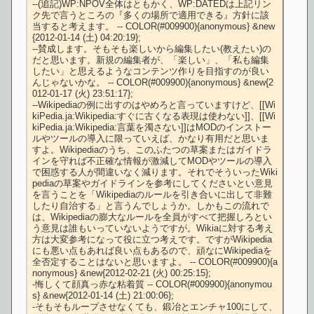
--(追記)WP:NPOV全体はともかく、WP:DATEDは上記リン
ク先で言うところの『多くの場所で適用できる』方針に該
当すると考えます。 -- COLOR(#009900){anonymous} &new
{2012-01-14 (土) 04:20:19};

--賛成します。そもそも楽しいから編集したい(教えたい)の
だと思います。新規の編集者が、「楽しい」、「私も編集
したい」と思えるようなコンテンツ作りを目指すのが良い
んじゃないかな。 -- COLOR(#009900){anonymous} &new{2
012-01-17 (火) 23:51:17};

--Wikipediaの例に出すのはやめろと言っていますけど、[[Wi
kiPedia.ja:Wikipedia:すぐに古くなる表現は使わない]]、[[Wi
kiPedia.ja:Wikipedia:言葉を濁さない]]はMODのインストー
ルやツールの導入に限っていえば、かなり有用だと思いま
すよ。Wikipediaのうち、このふたつの草案またはガイドラ
インを守れば不正確な情報が激減してMODやツールの導入
で困惑する人が間違いなく減ります。それでそういったWiki
pediaの草案やガイドラインを参考にしてくださいとい意見
を言うことを「Wikipediaのルールを引き合いに出して非難
したり自治する」と言うんでしょうか。しかもこの流れで
は、Wikipediaの膨大なルールを全員がすべて把握しろとい
う意見は誰もいっていないようですが。Wikiaに対する考え
方は大変参考になって役に立つ考えです。ですがWikipedia
にも悪い点もあれば良い点もあるので、頑なにWikipediaを
全否定することはないと思いますよ。 -- COLOR(#009900){a
nonymous} &new{2012-02-21 (火) 00:25:15};

-悔しくて顔真っ赤な粘着質 -- COLOR(#009900){anonymou
s} &new{2012-01-14 (土) 21:00:06};

-そもそもループさせなくても、鍛冶とエンチャ100にして、