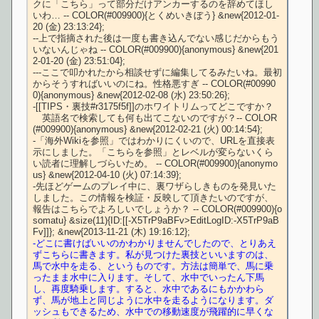
クに「こちら」って部分だけアンカーするのを辞めてほし
いわ… -- COLOR(#009900){とくめいきぼう} &new{2012-01-
20 (金) 23:13:24};

--上で指摘された後は一度も書き込んでない感じだからもう
いないんじゃね -- COLOR(#009900){anonymous} &new{201
2-01-20 (金) 23:51:04};

---ここで叩かれたから相談せずに編集してるみたいね。最初
からそうすればいいのにね。性格悪すぎ -- COLOR(#00990
0){anonymous} &new{2012-02-08 (水) 23:50:26};

-[[TIPS・裏技#r3175f5f]]のホワイトリムってどこですか？
　英語名で検索しても何も出てこないのですが？-- COLOR
(#009900){anonymous} &new{2012-02-21 (火) 00:14:54};

-「海外Wikiを参照」ではわかりにくいので、URLを直接表
示にしました。「こちらを参照」とレベルが変らないくら
い読者に理解しづらいため。 -- COLOR(#009900){anonymo
us} &new{2012-04-10 (火) 07:14:39};

-先ほどゲームのプレイ中に、裏ワザらしきものを発見いた
しました。この情報を検証・反映して頂きたいのですが、
報告はこちらでよろしいでしょうか？ -- COLOR(#009900){o
somatu} &size(11){ID:[[-X5TrP9aBFv>EditLogID:-X5TrP9aB
-どこに書けばいいのかわかりませんでしたので、とりあえ
ずこちらに書きます。私が見つけた裏技といいますのは、
馬で水中を走る、というものです。方法は簡単で、馬に乗
ったまま水中に入ります。そして、水中でいったん下馬
し、再度騎乗します。すると、水中であるにもかかわら
ず、馬が地上と同じように水中を走るようになります。ダ
ッシュもできるため、水中での移動速度が飛躍的に早くな