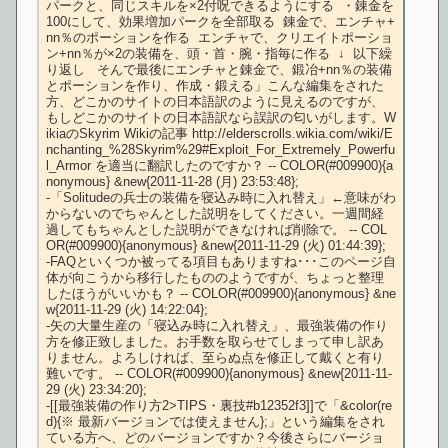
パークと、同じスキルを×2付呪できるようにする  ・錬金を
100にして、効果増加パークを全部取る  錬金で、エンチャ+
nn％のポーションを作る  エンチャで、クリエイトポーショ
ン+nn％が×2の装備を、頭・首・腕・指毎に作る  ↓  以下繰
り返し   そんで最後にエンチャと錬金で、鍛冶+nn％の装備
とポーションを作り、作成・鍛える」こんな編集をされた
方、どこかのサイトの日本語訳のように見えるのですが、
もしどこかのサイトの日本語訳なら誤訳の匂いがします。W
ikiaのSkyrim Wikiの記事 http://elderscrolls.wikia.com/wiki/E
nchanting_%28Skyrim%29#Exploit_For_Extremely_Powerfu
l_Armor を適当に翻訳したのですか？ -- COLOR(#009900){a
nonymous} &new{2011-11-28 (月) 23:53:48};

-「Solitudeの兵士の装備を寝込み時に入れ替え」←意味がわ
からないのでちゃんとした説明をしてください。一週間経
過してもちゃんとした説明ができなければ削除で。 -- COL
OR(#009900){anonymous} &new{2011-11-29 (火) 01:44:39};

-FAQといくつか被ってる項目もありますね･･･このページ自
体が向こうから移行したもののようですが、ちょっと整理
したほうがいいかも？ -- COLOR(#009900){anonymous} &ne
w{2011-11-29 (火) 14:22:04};

-矢の大量生産の「寝込み時に入れ替え」、最強装備の作り
方を修正致しました。お手数を取らせてしまって申し訳あ
りません。よろしければ、至らぬ点を修正して戴くと有り
難いです。 -- COLOR(#009900){anonymous} &new{2011-11-
29 (火) 23:34:20};

-[[最強装備の作り方2>TIPS・裏技#b12352f3]]で「&color(re
d){※ 最新バージョンでは使えません};」という編集をされ
ている方へ、どのバージョンですか？今後さらにバージョ