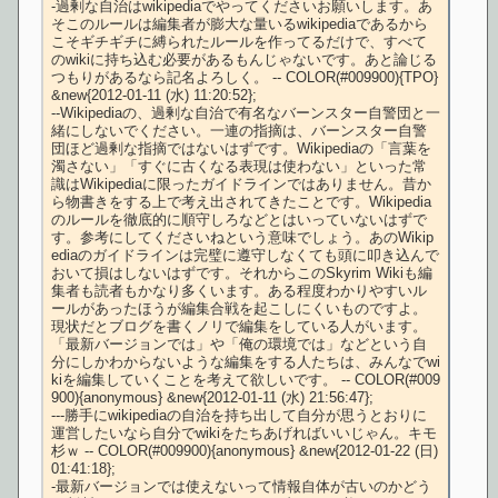
-過剰な自治はwikipediaでやってくださいお願いします。あ
そこのルールは編集者が膨大な量いるwikipediaであるから
こそギチギチに縛られたルールを作ってるだけで、すべて
のwikiに持ち込む必要があるもんじゃないです。あと論じる
つもりがあるなら記名よろしく。 -- COLOR(#009900){TPO} 
&new{2012-01-11 (水) 11:20:52};

--Wikipediaの、過剰な自治で有名なバーンスター自警団と一
緒にしないでください。一連の指摘は、バーンスター自警
団ほど過剰な指摘ではないはずです。Wikipediaの「言葉を
濁さない」「すぐに古くなる表現は使わない」といった常
識はWikipediaに限ったガイドラインではありません。昔か
ら物書きをする上で考え出されてきたことです。Wikipedia
のルールを徹底的に順守しろなどとはいっていないはずで
す。参考にしてくださいねという意味でしょう。あのWikip
ediaのガイドラインは完璧に遵守しなくても頭に叩き込んで
おいて損はしないはずです。それからこのSkyrim Wikiも編
集者も読者もかなり多くいます。ある程度わかりやすいル
ールがあったほうが編集合戦を起こしにくいものですよ。
現状だとブログを書くノリで編集をしている人がいます。
「最新バージョンでは」や「俺の環境では」などという自
分にしかわからないような編集をする人たちは、みんなでwi
kiを編集していくことを考えて欲しいです。 -- COLOR(#009
900){anonymous} &new{2012-01-11 (水) 21:56:47};

---勝手にwikipediaの自治を持ち出して自分が思うとおりに
運営したいなら自分でwikiをたちあげればいいじゃん。キモ
杉ｗ -- COLOR(#009900){anonymous} &new{2012-01-22 (日) 
01:41:18};

-最新バージョンでは使えないって情報自体が古いのかどう