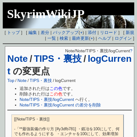
SkyrimWikiJP
[
トップ
] [
編集
|
差分
|
バックアップ
(
+
) |
添付
|
リロード
] [
新規
|
一覧
|
検索
|
最終更新
(
+
) |
ヘルプ
|
ログイン
]
Note/Note/TIPS・裏技/logCurrent
?
Note
/
TIPS・裏技
/
logCurren
t
の変更点
Top
/
Note
/
TIPS・裏技
/
logCurrent
追加された行は
この色
です。
削除された行は
この色
です。
Note/TIPS・裏技/logCurrent
へ行く。
Note/TIPS・裏技/logCurrent の差分を削除
[[Note/TIPS・裏技]]

-「**最強装備の作り方 [#y3dfb781] ・鍛冶を100にして、何
でも作れるようにする  ・エンチャを100にして、効果増加