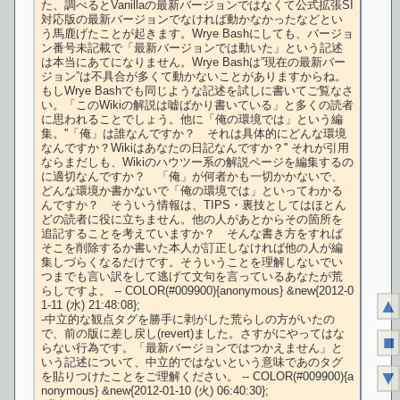
た、調べるとVanillaの最新バージョンではなくて公式拡張SI
対応版の最新バージョンでなければ動かなかったなどとい
う馬鹿げたことが起きます。Wrye Bashにしても、バージョ
ン番号未記載で「最新バージョンでは動いた」という記述
は本当にあてになりません。Wrye Bashは”現在の最新バー
ジョン”は不具合が多くて動かないことがありますからね。
もしWrye Bashでも同じような記述を試しに書いてご覧なさ
い。「このWikiの解説は嘘ばかり書いている」と多くの読者
に思われることでしょう。他に「俺の環境では」という編
集。''「俺」は誰なんですか？　それは具体的にどんな環境
なんですか？Wikiはあなたの日記なんですか？'' それが引用
ならまだしも、Wikiのハウツー系の解説ページを編集するの
に適切なんですか？　「俺」が何者かも一切かかないで、
どんな環境か書かないで「俺の環境では」といってわかる
んですか？　そういう情報は、TIPS・裏技としてはほとん
どの読者に役に立ちません。他の人があとからその箇所を
追記することを考えていますか？　そんな書き方をすれば
そこを削除するか書いた本人が訂正しなければ他の人が編
集しづらくなるだけです。そういうことを理解しないでい
つまでも言い訳をして逃げて文句を言っているあなたが荒
らしですよ。 -- COLOR(#009900){anonymous} &new{2012-0
▲
1-11 (水) 21:48:08};

-中立的な観点タグを勝手に剥がした荒らしの方がいたの
で、前の版に差し戻し(revert)ました。さすがにやってはな
■
らない行為です。「最新バージョンではつかえません」と
いう記述について、中立的ではないという意味であのタグ
▼
を貼りつけたことをご理解ください。 -- COLOR(#009900){a
nonymous} &new{2012-01-10 (火) 06:40:30};
