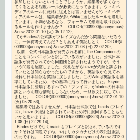
参加したくないということでしょうか。編集者が多くなっ
てくるとある程度ルールが必要になってきます。ウィキペ
ディアのルールに厳格に従えとは言いませんがウィキペデ
ィアのルールは、編集者が多いWikiに適したルールを適用し
ています。不満があるなら、フォーラムで細則を取り決め
るルールを作りませんか？ -- COLOR(#009900){anonymous} 
&new{2012-01-10 (火) 05:12:12};

-てかBladesの公式訳がブレイズなんだから問題ないだろう
に。一体何考えてんだ？とりあえず併記しとく -- COLOR(#
009900){anonymous} &new{2012-01-08 (日) 22:02:20};

--以前、公式日本語版が発売される前にThe Companionsの
ことをコンパニオンと訳している方がいました。公式日本
語版が発売されてから同胞団と訳されたようですが。そう
いう問題を配慮しました。失礼ながらblazeが灼熱と訳され
ていたとは知らなかったものですから、英語版から見て不
可解な日本語訳を英語に戻しました。このWikiは英語版を基
準にしているため、その基準に沿って行いました。Skyrim
日本語版に登場するすべての「ブレイズ」がbladesの日本語
訳という明確な情報もしらないため、一旦原文に戻してい
ました。 -- COLOR(#009900){anonymous} &new{2012-01-10 
(火) 05:20:53};

-編集者ではありませんが、日本語公式訳では braids (ブレイ
ズ) , blaze (灼熱) と訳されているため特に混同することもな
いかと思いますよ。 -- COLOR(#009900){8823} &new{2012-0
1-08 (日) 22:29:14};

--Bladesだけでなくbraidsもブレイズと訳されているのです
か？それは問題ですね。やはりカタカナだけの表記は混乱
の元ですね。 -- COLOR(#009900){anonymous} &new{2012-0