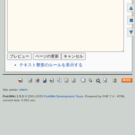
▲
■
▼
テキスト整形のルールを表示する
Site admin:
Irrlicht
PukiWiki 1.5.3
© 2001-2020
PukiWiki Development Team
. Powered by PHP 7.4 : HTML
convert time: 0.001 sec.