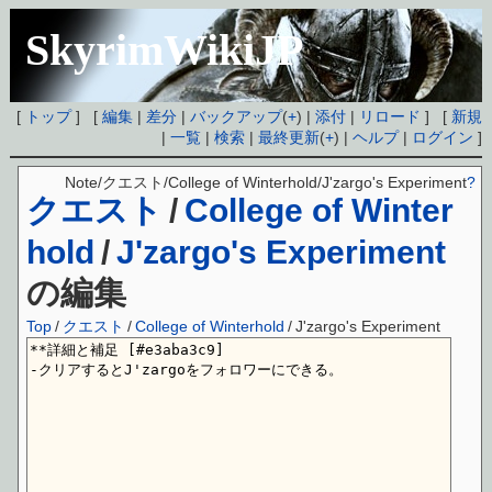
SkyrimWikiJP
[
トップ
] [
編集
|
差分
|
バックアップ
(
+
) |
添付
|
リロード
] [
新規
|
一覧
|
検索
|
最終更新
(
+
) |
ヘルプ
|
ログイン
]
Note/クエスト/College of Winterhold/J'zargo's Experiment
?
クエスト
/
College of Winter
hold
/
J'zargo's Experiment
の編集
Top
/
クエスト
/
College of Winterhold
/
J'zargo's Experiment