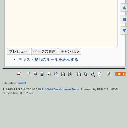
▲
■
▼
テキスト整形のルールを表示する
Site admin:
Irrlicht
PukiWiki 1.5.3
© 2001-2020
PukiWiki Development Team
. Powered by PHP 7.4 : HTML
convert time: 0.002 sec.