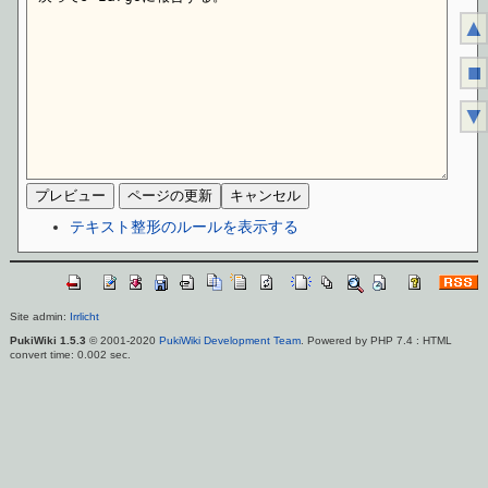
▲
■
▼
テキスト整形のルールを表示する
Site admin:
Irrlicht
PukiWiki 1.5.3
© 2001-2020
PukiWiki Development Team
. Powered by PHP 7.4 : HTML
convert time: 0.002 sec.