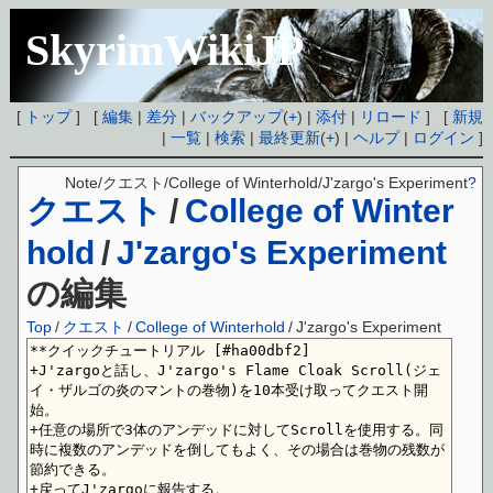
SkyrimWikiJP
[
トップ
] [
編集
|
差分
|
バックアップ
(
+
) |
添付
|
リロード
] [
新規
|
一覧
|
検索
|
最終更新
(
+
) |
ヘルプ
|
ログイン
]
Note/クエスト/College of Winterhold/J'zargo's Experiment
?
クエスト
/
College of Winter
hold
/
J'zargo's Experiment
の編集
Top
/
クエスト
/
College of Winterhold
/
J'zargo's Experiment