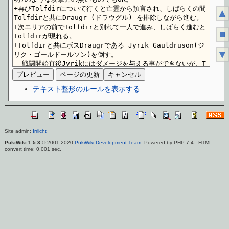
▲
■
▼
テキスト整形のルールを表示する
Site admin:
Irrlicht
PukiWiki 1.5.3
© 2001-2020
PukiWiki Development Team
. Powered by PHP 7.4 : HTML
convert time: 0.001 sec.