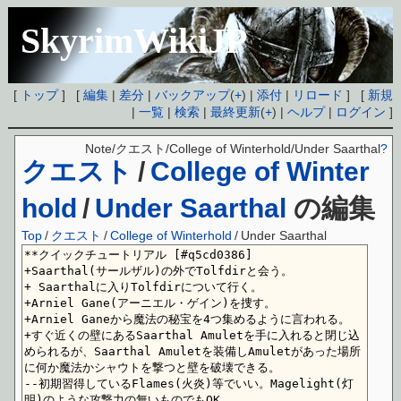
SkyrimWikiJP
[
トップ
] [
編集
|
差分
|
バックアップ
(
+
) |
添付
|
リロード
] [
新規
|
一覧
|
検索
|
最終更新
(
+
) |
ヘルプ
|
ログイン
]
Note/クエスト/College of Winterhold/Under Saarthal
?
クエスト
/
College of Winter
hold
/
Under Saarthal
の編集
Top
/
クエスト
/
College of Winterhold
/
Under Saarthal