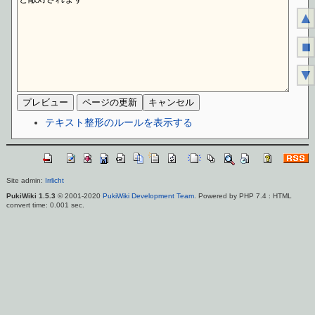
▲
■
▼
テキスト整形のルールを表示する
Site admin:
Irrlicht
PukiWiki 1.5.3
© 2001-2020
PukiWiki Development Team
. Powered by PHP 7.4 : HTML
convert time: 0.001 sec.