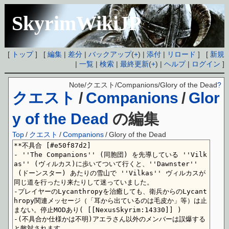
SkyrimWikiJP
[
トップ
] [
編集
|
差分
|
バックアップ
(
+
) |
添付
|
リロード
] [
新規
|
一覧
|
検索
|
最終更新
(
+
) |
ヘルプ
|
ログイン
]
Note/クエスト/Companions/Glory of the Dead
?
クエスト
/
Companions
/
Glor
y of the Dead
の編集
Top
/
クエスト
/
Companions
/
Glory of the Dead