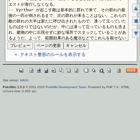
▲
■
▼
テキスト整形のルールを表示する
Site admin:
Irrlicht
PukiWiki 1.5.3
© 2001-2020
PukiWiki Development Team
. Powered by PHP 7.4 : HTML
convert time: 0.002 sec.