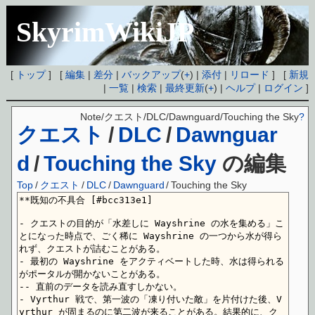
SkyrimWikiJP
[
トップ
] [
編集
|
差分
|
バックアップ
(
+
) |
添付
|
リロード
] [
新規
|
一覧
|
検索
|
最終更新
(
+
) |
ヘルプ
|
ログイン
]
Note/クエスト/DLC/Dawnguard/Touching the Sky
?
クエスト
/
DLC
/
Dawnguar
d
/
Touching the Sky
の編集
Top
/
クエスト
/
DLC
/
Dawnguard
/
Touching the Sky