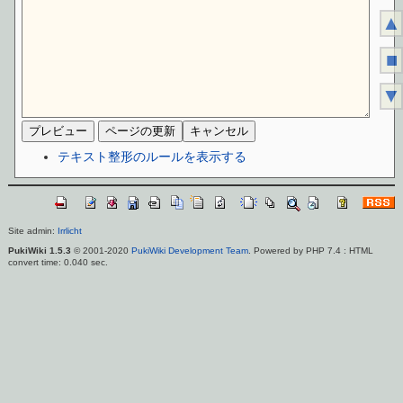
▲
■
▼
テキスト整形のルールを表示する
Site admin:
Irrlicht
PukiWiki 1.5.3
© 2001-2020
PukiWiki Development Team
. Powered by PHP 7.4 : HTML
convert time: 0.040 sec.