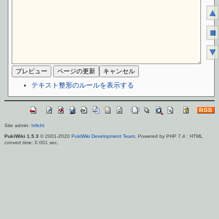
▲
■
▼
テキスト整形のルールを表示する
Site admin:
Irrlicht
PukiWiki 1.5.3
© 2001-2020
PukiWiki Development Team
. Powered by PHP 7.4 : HTML
convert time: 0.001 sec.