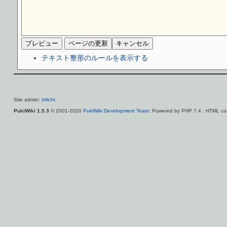
テキスト整形のルールを表示する
Site admin:
Irrlicht
PukiWiki 1.5.3
© 2001-2020
PukiWiki Development Team
. Powered by PHP 7.4 : HTML con