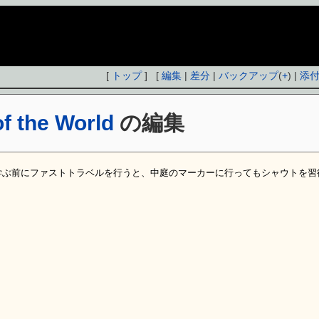
[
トップ
] [
編集
|
差分
|
バックアップ
(
+
) |
添
of the World
の編集