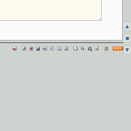
▲
■
▼