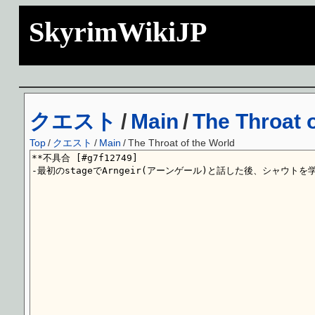
SkyrimWikiJP
クエスト
/
Main
/
The Throat 
Top
/
クエスト
/
Main
/
The Throat of the World