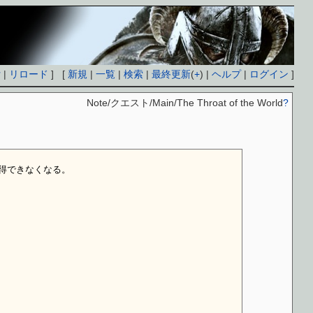
付
|
リロード
] [
新規
|
一覧
|
検索
|
最終更新
(
+
) |
ヘルプ
|
ログイン
]
Note/クエスト/Main/The Throat of the World
?