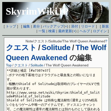
SkyrimWikiJP
[
トップ
] [
編集
|
差分
|
バックアップ
(
+
) |
添付
|
リロード
] [
新規
|
一覧
|
検索
|
最終更新
(
+
) |
ヘルプ
|
ログイン
]
Note/クエスト/Solitude/The Wolf Queen Awakened
?
クエスト
/
Solitude
/
The Wolf
Queen Awakened
の編集
Top
/
クエスト
/
Solitude
/
The Wolf Queen Awakened