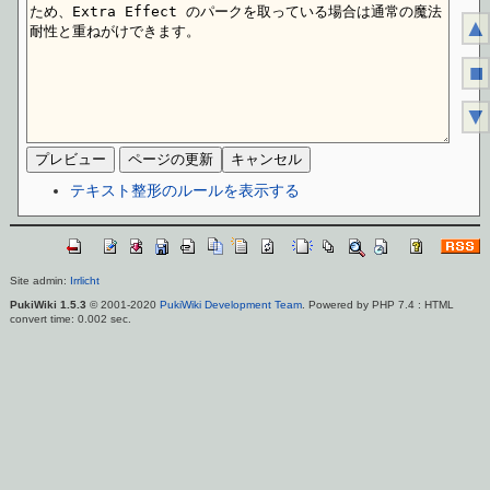
▲
■
▼
テキスト整形のルールを表示する
Site admin:
Irrlicht
PukiWiki 1.5.3
© 2001-2020
PukiWiki Development Team
. Powered by PHP 7.4 : HTML
convert time: 0.002 sec.