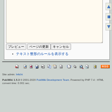
▲
■
▼
テキスト整形のルールを表示する
Site admin:
Irrlicht
PukiWiki 1.5.3
© 2001-2020
PukiWiki Development Team
. Powered by PHP 7.4 : HTML
convert time: 0.001 sec.