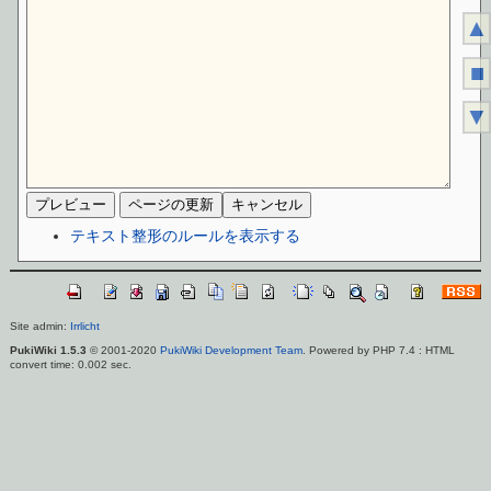
▲
■
▼
テキスト整形のルールを表示する
Site admin:
Irrlicht
PukiWiki 1.5.3
© 2001-2020
PukiWiki Development Team
. Powered by PHP 7.4 : HTML
convert time: 0.002 sec.