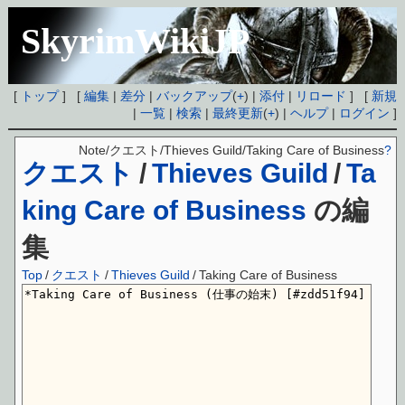
SkyrimWikiJP
[
トップ
] [
編集
|
差分
|
バックアップ
(
+
) |
添付
|
リロード
] [
新規
|
一覧
|
検索
|
最終更新
(
+
) |
ヘルプ
|
ログイン
]
Note/クエスト/Thieves Guild/Taking Care of Business
?
クエスト
/
Thieves Guild
/
Ta
king Care of Business
の編
集
Top
/
クエスト
/
Thieves Guild
/
Taking Care of Business