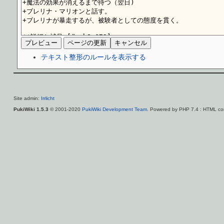
テキスト整形のルールを表示する
Site admin:
Irrlicht
PukiWiki 1.5.3
© 2001-2020
PukiWiki Development Team
. Powered by PHP 7.4 : HTML con