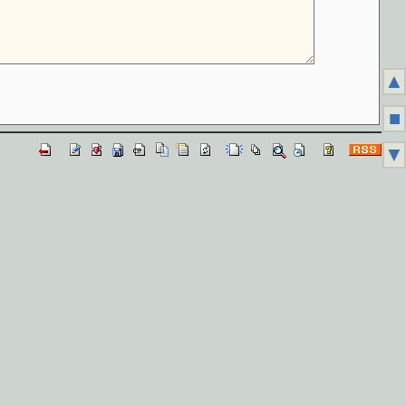
▲
■
▼