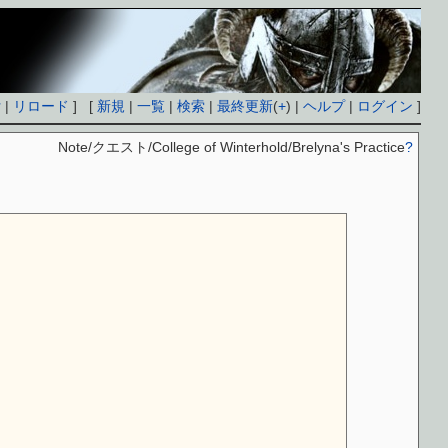
付
|
リロード
] [
新規
|
一覧
|
検索
|
最終更新
(
+
) |
ヘルプ
|
ログイン
]
Note/クエスト/College of Winterhold/Brelyna's Practice
?