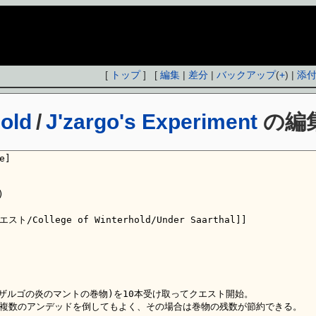
[
トップ
] [
編集
|
差分
|
バックアップ
(
+
) |
添
hold
/
J'zargo's Experiment
の編