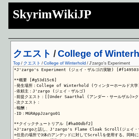
SkyrimWikiJP
クエスト
/
College of Winter
Top
/
クエスト
/
College of Winterhold
/
J'zargo's Experiment