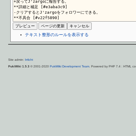
テキスト整形のルールを表示する
Site admin:
Irrlicht
PukiWiki 1.5.3
© 2001-2020
PukiWiki Development Team
. Powered by PHP 7.4 : HTML con