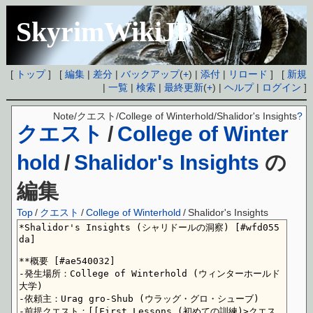
SkyrimWikiJP
[
トップ
] [
編集
|
差分
|
バックアップ
(
+
) |
添付
|
リロード
] [
新規
|
一覧
|
検索
|
最終更新
(
+
) |
ヘルプ
|
ログイン
]
Note/クエスト/College of Winterhold/Shalidor's Insights
?
クエスト
/
College of Winter
hold
/
Shalidor's Insights
の
編集
Top
/
クエスト
/
College of Winterhold
/
Shalidor's Insights