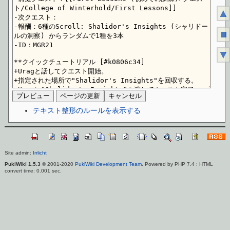
▲
■
▼
テキスト整形のルールを表示する
Site admin:
Irrlicht
PukiWiki 1.5.3
© 2001-2020
PukiWiki Development Team
. Powered by PHP 7.4 : HTML
convert time: 0.001 sec.