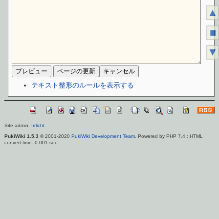
▲
■
▼
テキスト整形のルールを表示する
Site admin:
Irrlicht
PukiWiki 1.5.3
© 2001-2020
PukiWiki Development Team
. Powered by PHP 7.4 : HTML
convert time: 0.001 sec.