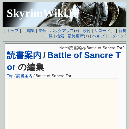
SkyrimWikiJP
[
トップ
] [
編集
|
差分
|
バックアップ
(
+
) |
添付
|
リロード
] [
新規
|
一覧
|
検索
|
最終更新
(
+
) |
ヘルプ
|
ログイン
]
Note/読書案内/Battle of Sancre Tor
?
読書案内
/
Battle of Sancre T
or
の編集
Top
/
読書案内
/
Battle of Sancre Tor