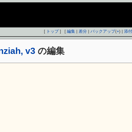
[
トップ
] [
編集
|
差分
|
バックアップ
(
+
) |
添
nziah, v3
の編集