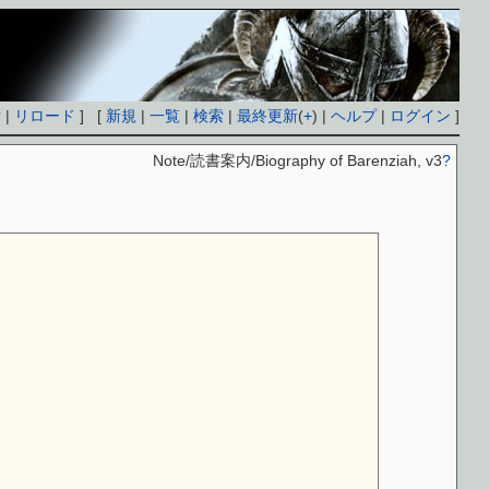
付
|
リロード
] [
新規
|
一覧
|
検索
|
最終更新
(
+
) |
ヘルプ
|
ログイン
]
Note/読書案内/Biography of Barenziah, v3
?