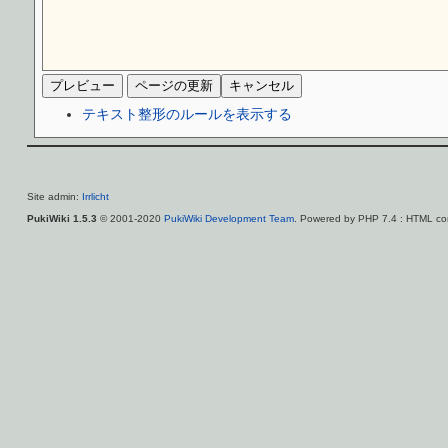
テキスト整形のルールを表示する
Site admin:
Irrlicht
PukiWiki 1.5.3
© 2001-2020
PukiWiki Development Team
. Powered by PHP 7.4 : HTML con