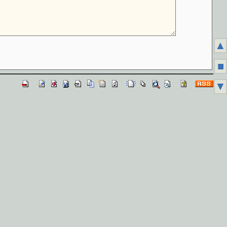
▲
■
▼