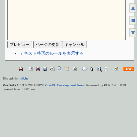
▲
■
▼
テキスト整形のルールを表示する
Site admin:
Irrlicht
PukiWiki 1.5.3
© 2001-2020
PukiWiki Development Team
. Powered by PHP 7.4 : HTML
convert time: 0.001 sec.