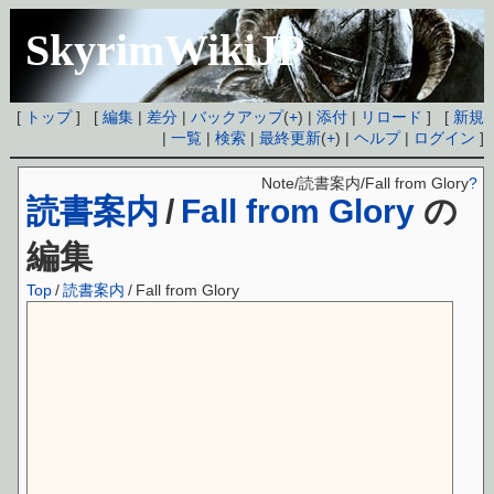
SkyrimWikiJP
[
トップ
] [
編集
|
差分
|
バックアップ
(
+
) |
添付
|
リロード
] [
新規
|
一覧
|
検索
|
最終更新
(
+
) |
ヘルプ
|
ログイン
]
Note/読書案内/Fall from Glory
?
読書案内
/
Fall from Glory
の
編集
Top
/
読書案内
/
Fall from Glory