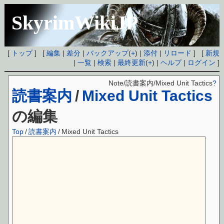
SkyrimWikiJP
[
トップ
] [
編集
|
差分
|
バックアップ
(
+
) |
添付
|
リロード
] [
新規
|
一覧
|
検索
|
最終更新
(
+
) |
ヘルプ
|
ログイン
]
Note/読書案内/Mixed Unit Tactics
?
読書案内
/
Mixed Unit Tactics
の編集
Top
/
読書案内
/
Mixed Unit Tactics