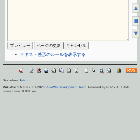
▲
■
▼
テキスト整形のルールを表示する
Site admin:
Irrlicht
PukiWiki 1.5.3
© 2001-2020
PukiWiki Development Team
. Powered by PHP 7.4 : HTML
convert time: 0.001 sec.