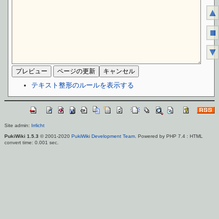
▲
■
▼
テキスト整形のルールを表示する
Site admin:
Irrlicht
PukiWiki 1.5.3
© 2001-2020
PukiWiki Development Team
. Powered by PHP 7.4 : HTML
convert time: 0.001 sec.