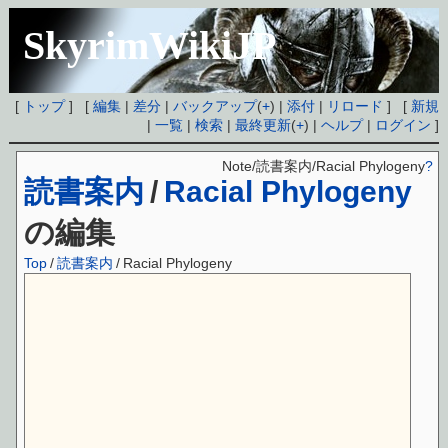
SkyrimWikiJP
[
トップ
] [
編集
|
差分
|
バックアップ
(
+
) |
添付
|
リロード
] [
新規
|
一覧
|
検索
|
最終更新
(
+
) |
ヘルプ
|
ログイン
]
Note/読書案内/Racial Phylogeny
?
読書案内
/
Racial Phylogeny
の編集
Top
/
読書案内
/
Racial Phylogeny