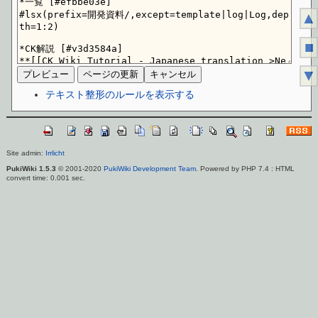
▲
■
▼
テキスト整形のルールを表示する
Site admin:
Irrlicht
PukiWiki 1.5.3
© 2001-2020
PukiWiki Development Team
. Powered by PHP 7.4 : HTML
convert time: 0.001 sec.