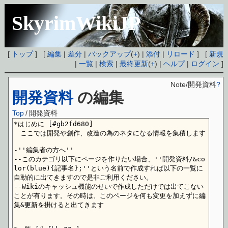
SkyrimWikiJP
[
トップ
] [
編集
|
差分
|
バックアップ
(
+
) |
添付
|
リロード
] [
新規
|
一覧
|
検索
|
最終更新
(
+
) |
ヘルプ
|
ログイン
]
Note/開発資料
?
開発資料
の編集
Top
/
開発資料