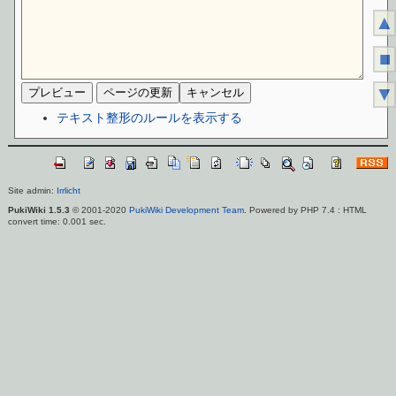
▲
■
▼
テキスト整形のルールを表示する
Site admin:
Irrlicht
PukiWiki 1.5.3
© 2001-2020
PukiWiki Development Team
. Powered by PHP 7.4 : HTML
convert time: 0.001 sec.