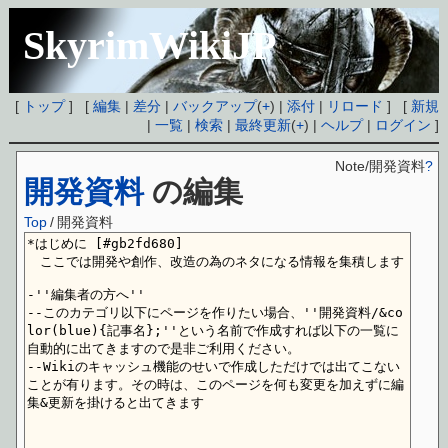
SkyrimWikiJP
[
トップ
] [
編集
|
差分
|
バックアップ
(
+
) |
添付
|
リロード
] [
新規
|
一覧
|
検索
|
最終更新
(
+
) |
ヘルプ
|
ログイン
]
Note/開発資料
?
開発資料
の編集
Top
/
開発資料