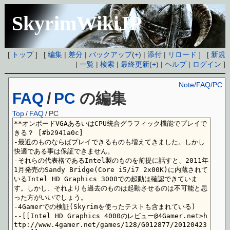
SkyrimWikiJP
[
トップ
] [
編集
|
差分
|
バックアップ
(
+
) |
添付
|
リロード
] [
新規
|
一覧
|
検索
|
最終更新
(
+
) |
ヘルプ
|
ログイン
]
Note/FAQ/PC
FAQ
/
PC
の編集
Top
/
FAQ
/
PC