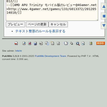
▲
■
▼
テキスト整形のルールを表示する
Site admin:
Irrlicht
PukiWiki 1.5.3
© 2001-2020
PukiWiki Development Team
. Powered by PHP 7.4 : HTML
convert time: 0.006 sec.