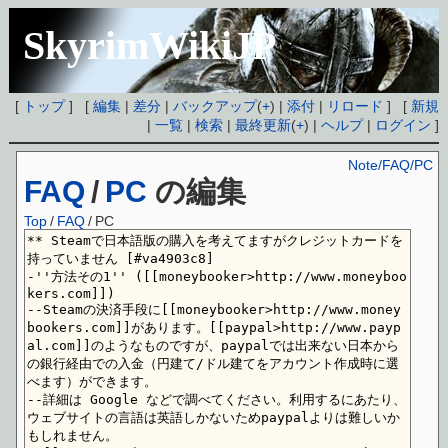
SkyrimWikiJP
[
トップ
] [
編集
|
差分
|
バックアップ
(
+
) |
添付
|
リロード
] [
新規
|
一覧
|
検索
|
最終更新
(
+
) |
ヘルプ
|
ログイン
]
Note/FAQ/PC
FAQ
/
PC
の編集
Top
/
FAQ
/
PC