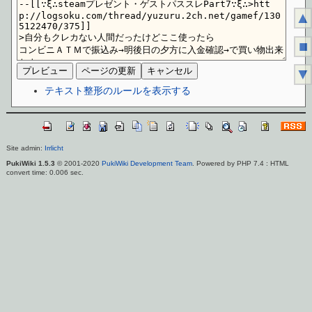
▲
■
▼
テキスト整形のルールを表示する
Site admin:
Irrlicht
PukiWiki 1.5.3
© 2001-2020
PukiWiki Development Team
. Powered by PHP 7.4 : HTML
convert time: 0.006 sec.