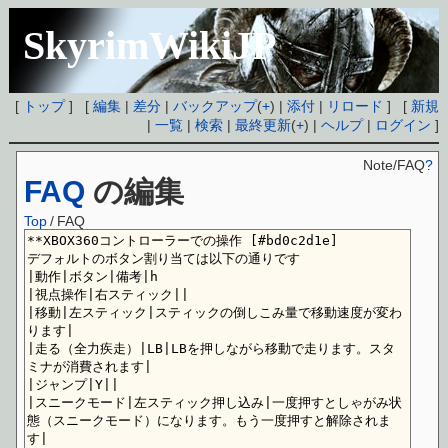
SkyrimWikiJP
[
トップ
] [
編集
|
差分
|
バックアップ
(
+
) |
添付
|
リロード
] [
新規
|
一覧
|
検索
|
最終更新
(
+
) |
ヘルプ
|
ログイン
]
Note/FAQ
?
FAQ
の編集
Top
/
FAQ