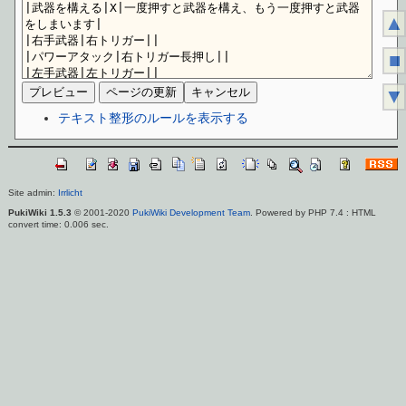
▲
■
▼
テキスト整形のルールを表示する
Site admin:
Irrlicht
PukiWiki 1.5.3
© 2001-2020
PukiWiki Development Team
. Powered by PHP 7.4 : HTML
convert time: 0.006 sec.