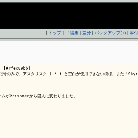
[
トップ
] [
編集
|
差分
|
バックアップ
(
+
) |
添