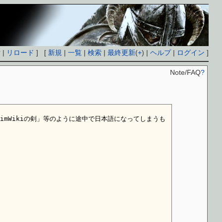
付
|
リロード
] [
新規
|
一覧
|
検索
|
最終更新
(
+
) |
ヘルプ
|
ログイン
]
Note/FAQ
?