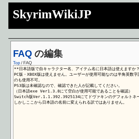
SkyrimWikiJP
FAQ
の編集
Top
/
FAQ