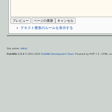
テキスト整形のルールを表示する
Site admin:
Irrlicht
PukiWiki 1.5.3
© 2001-2020
PukiWiki Development Team
. Powered by PHP 7.4 : HTML con