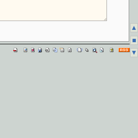
▲
■
▼