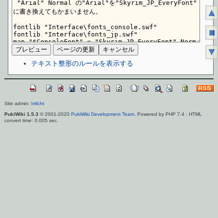
▲
■
▼
テキスト整形のルールを表示する
Site admin:
Irrlicht
PukiWiki 1.5.3
© 2001-2020
PukiWiki Development Team
. Powered by PHP 7.4 : HTML
convert time: 0.005 sec.