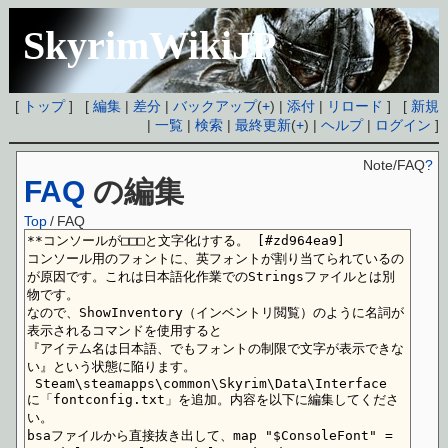
SkyrimWikiJP
[
トップ
] [
編集
|
差分
|
バックアップ
(
+
) |
添付
|
リロード
] [
新規
|
一覧
|
検索
|
最終更新
(
+
) |
ヘルプ
|
ログイン
]
Note/FAQ
?
FAQ
の編集
Top
/
FAQ