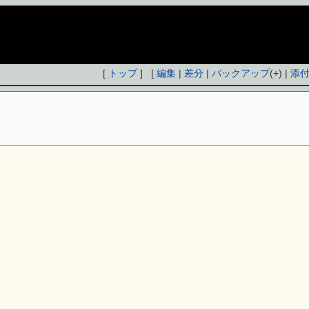
[
トップ
] [
編集
|
差分
|
バックアップ
(
+
) |
添