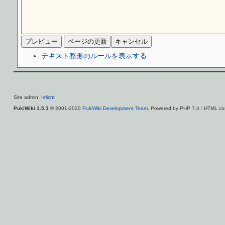
テキスト整形のルールを表示する
Site admin:
Irrlicht
PukiWiki 1.5.3
© 2001-2020
PukiWiki Development Team
. Powered by PHP 7.4 : HTML con