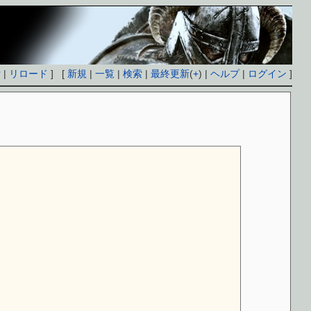
付
|
リロード
] [
新規
|
一覧
|
検索
|
最終更新
(
+
) |
ヘルプ
|
ログイン
]