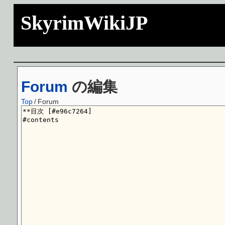
SkyrimWikiJP
Forum
の編集
Top
/
Forum