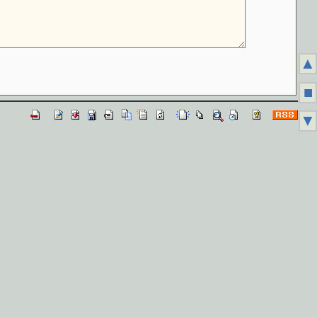
▲
■
▼