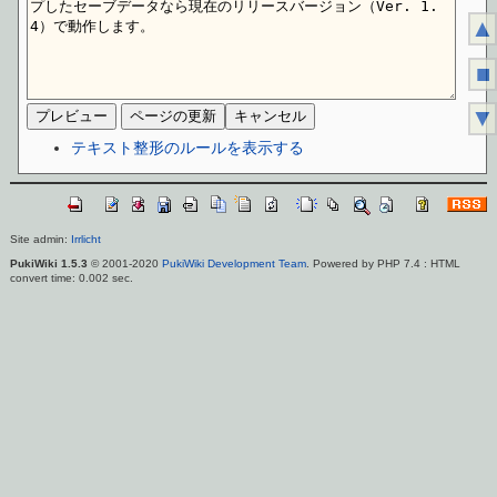
▲
■
▼
テキスト整形のルールを表示する
Site admin:
Irrlicht
PukiWiki 1.5.3
© 2001-2020
PukiWiki Development Team
. Powered by PHP 7.4 : HTML
convert time: 0.002 sec.