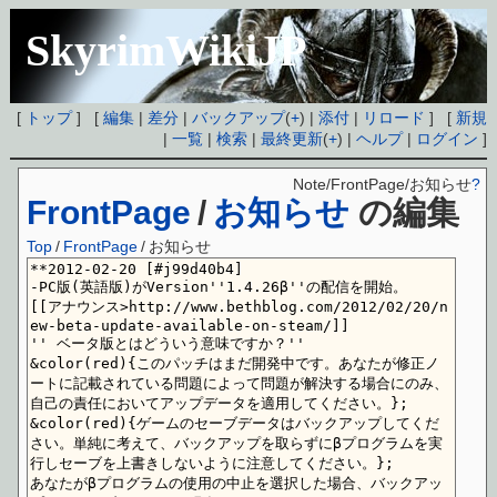
SkyrimWikiJP
[
トップ
] [
編集
|
差分
|
バックアップ
(
+
) |
添付
|
リロード
] [
新規
|
一覧
|
検索
|
最終更新
(
+
) |
ヘルプ
|
ログイン
]
Note/FrontPage/お知らせ
?
FrontPage
/
お知らせ
の編集
Top
/
FrontPage
/
お知らせ