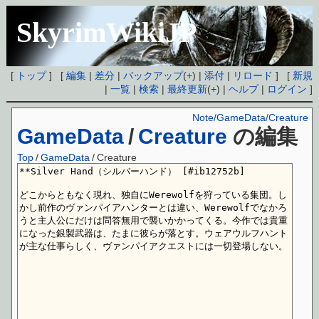
SkyrimWikiJP
[
トップ
] [
編集
|
差分
|
バックアップ
(
+
) |
添付
|
リロード
] [
新規
|
一覧
|
検索
|
最終更新
(
+
) |
ヘルプ
|
ログイン
]
Note/GameData/Creature
GameData
/
Creature
の編集
Top
/
GameData
/
Creature