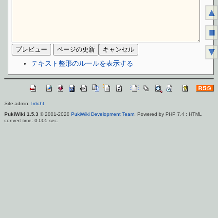
▲
■
▼
テキスト整形のルールを表示する
Site admin:
Irrlicht
PukiWiki 1.5.3
© 2001-2020
PukiWiki Development Team
. Powered by PHP 7.4 : HTML
convert time: 0.005 sec.